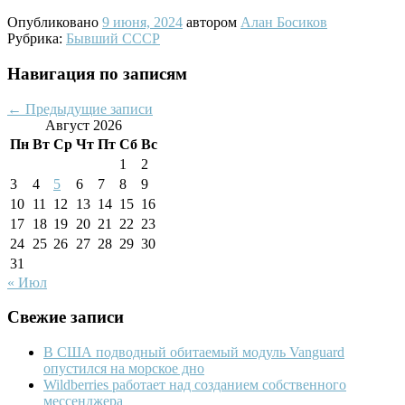
Опубликовано
9 июня, 2024
автором
Алан Босиков
Рубрика:
Бывший СССР
Навигация по записям
←
Предыдущие записи
Август 2026
Пн
Вт
Ср
Чт
Пт
Сб
Вс
1
2
3
4
5
6
7
8
9
10
11
12
13
14
15
16
17
18
19
20
21
22
23
24
25
26
27
28
29
30
31
« Июл
Свежие записи
В США подводный обитаемый модуль Vanguard
опустился на морское дно
Wildberries работает над созданием собственного
мессенджера