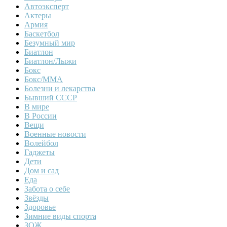
Автоэксперт
Актеры
Армия
Баскетбол
Безумный мир
Биатлон
Биатлон/Лыжи
Бокс
Бокс/MMA
Болезни и лекарства
Бывший СССР
В мире
В России
Вещи
Военные новости
Волейбол
Гаджеты
Дети
Дом и сад
Еда
Забота о себе
Звёзды
Здоровье
Зимние виды спорта
ЗОЖ