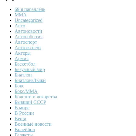
69-я параллель
MMA
Uncategorized
Авто
Автоновости
Автособытия
Автоспорт
Автоэксперт
Актеры
Армия
Баскетбол
Безумный мир
Биатлон
Биатлон/Лыжи
Бокс
Бокс/MMA
Болезни и лекарства
Бывший СССР
В мире
В России
Вещи
Военные новости
Волейбол
Гаджеты