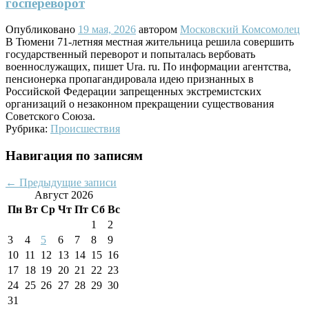
госпереворот
Опубликовано
19 мая, 2026
автором
Московский Комсомолец
В Тюмени 71-летняя местная жительница решила совершить
государственный переворот и попыталась вербовать
военнослужащих, пишет Ura. ru. По информации агентства,
пенсионерка пропагандировала идею признанных в
Российской Федерации запрещенных экстремистских
организаций о незаконном прекращении существования
Советского Союза.
Рубрика:
Происшествия
Навигация по записям
←
Предыдущие записи
Август 2026
Пн
Вт
Ср
Чт
Пт
Сб
Вс
1
2
3
4
5
6
7
8
9
10
11
12
13
14
15
16
17
18
19
20
21
22
23
24
25
26
27
28
29
30
31