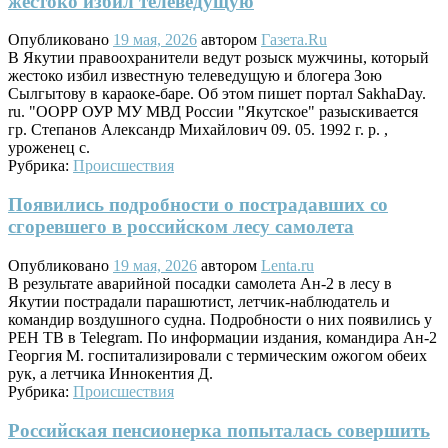
жестоко избил телеведущую
Опубликовано
19 мая, 2026
автором
Газета.Ru
В Якутии правоохранители ведут розыск мужчины, который
жестоко избил известную телеведущую и блогера Зою
Сылгытову в караоке-баре. Об этом пишет портал SakhaDay.
ru. "ООРР ОУР МУ МВД России "Якутское" разыскивается
гр. Степанов Александр Михайлович 09. 05. 1992 г. р. ,
уроженец с.
Рубрика:
Происшествия
Появились подробности о пострадавших со
сгоревшего в российском лесу самолета
Опубликовано
19 мая, 2026
автором
Lenta.ru
В результате аварийной посадки самолета Ан-2 в лесу в
Якутии пострадали парашютист, летчик-наблюдатель и
командир воздушного судна. Подробности о них появились у
РЕН ТВ в Telegram. По информации издания, командира Ан-2
Георгия М. госпитализировали с термическим ожогом обеих
рук, а летчика Иннокентия Д.
Рубрика:
Происшествия
Российская пенсионерка попыталась совершить