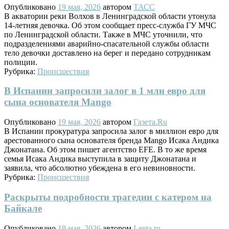
Опубликовано
19 мая, 2026
автором
ТАСС
В акватории реки Волхов в Ленинградской области утонула
14-летняя девочка. Об этом сообщает пресс-служба ГУ МЧС
по Ленинградской области. Также в МЧС уточнили, что
подразделениями аварийно-спасательной службы области
тело девочки доставлено на берег и передано сотрудникам
полиции.
Рубрика:
Происшествия
В Испании запросили залог в 1 млн евро для
сына основателя Mango
Опубликовано
19 мая, 2026
автором
Газета.Ru
В Испании прокуратура запросила залог в миллион евро для
арестованного сына основателя бренда Mango Исака Андика
Джонатана. Об этом пишет агентство EFE. В то же время
семья Исака Андика выступила в защиту Джонатана и
заявила, что абсолютно убеждена в его невиновности.
Рубрика:
Происшествия
Раскрыты подробности трагедии с катером на
Байкале
Опубликовано
19 мая, 2026
автором
Lenta.ru