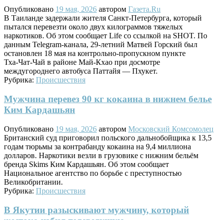
Опубликовано
19 мая, 2026
автором
Газета.Ru
В Таиланде задержали жителя Санкт‑Петербурга, который
пытался перевезти около двух килограммов тяжелых
наркотиков. Об этом сообщает Life со ссылкой на SHOT. По
данным Telegram-канала, 29‑летний Матвей Горский был
остановлен 18 мая на контрольно‑пропускном пункте
Тха‑Чат‑Чай в районе Май‑Кхао при досмотре
междугороднего автобуса Паттайя — Пхукет.
Рубрика:
Происшествия
Мужчина перевез 90 кг кокаина в нижнем белье
Ким Кардашьян
Опубликовано
19 мая, 2026
автором
Московский Комсомолец
Британский суд приговорил польского дальнобойщика к 13,5
годам тюрьмы за контрабанду кокаина на 9,4 миллиона
долларов. Наркотики везли в грузовике с нижним бельём
бренда Skims Ким Кардашьян. Об этом сообщает
Национальное агентство по борьбе с преступностью
Великобритании.
Рубрика:
Происшествия
В Якутии разыскивают мужчину, который