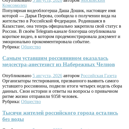
Опубликовано
5 августа, 2026
автором
Московский
Комсомолец
Популярная видеоблогерша Даша Дошик, настоящее имя
которой — Дарья Перова, сообщила о получении вида на
жительство в Российской Федерации. Родившаяся в
Казахстане, она теперь официально закрепила свой статус в
России. В своём Telegram-канале блогерша опубликовала
короткое видео, в котором продемонстрировала документ и
эмоционально прокомментировала событие.
Рубрика:
Общество
Самым уставшим россиянином оказалась
медсестра-анестезист из Набережных Челнов
Опубликовано
5 августа, 2026
автором
Российская Газета
Организаторы тестирования, призванного выявить самого
уставшего россиянина, подвели итоги четырех недель сбора
данных. Свои истории и ответы на вопросы о привычном
ритме жизни отправили 9358 человек.
Рубрика:
Общество
Тысячи жителей российского города остались
без воды