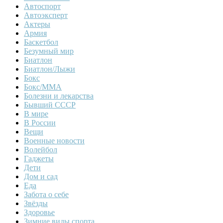
Автоспорт
Автоэксперт
Актеры
Армия
Баскетбол
Безумный мир
Биатлон
Биатлон/Лыжи
Бокс
Бокс/MMA
Болезни и лекарства
Бывший СССР
В мире
В России
Вещи
Военные новости
Волейбол
Гаджеты
Дети
Дом и сад
Еда
Забота о себе
Звёзды
Здоровье
Зимние виды спорта