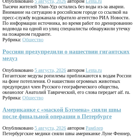
Опубликовано
5 августа, 2026
автором
Lenta.ru
Тысячи жителей Улан-Удэ остались без воды из-за аварии.
Внимание на ситуацию в российском городе со ссылкой на
пресс-службу водоканала обратило агентство РИА Новости.
По информации источника, во время работ по дренированию
водовода на одной из улиц специалисты обнаружили утечку
на пожарном гидранте.
Рубрика:
Общество
Россиян предупредили о нашествии гигантских
медуз
Опубликовано
5 августа, 2026
автором
Lenta.ru
Гигантские медузы ропилемы приближаются к водам России
на фоне потепления. О нашествии огромных животных
предупредил член Русского географического общества,
океанолог Анатолий Таврический, его слова передает aif. ru.
Рубрика:
Общество
Американке с «маской Бэтмена» сняли швы
после финальной операции в Петербурге
Опубликовано
5 августа, 2026
автором
Рамблер
Петербургские медики сняли швы американке Луне Феннер,