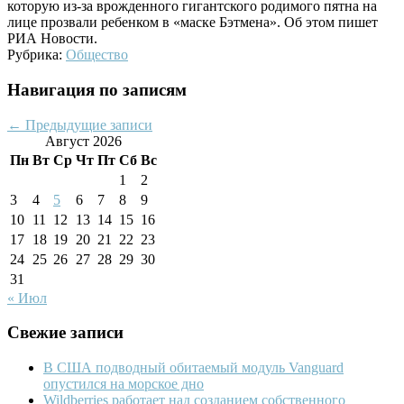
которую из-за врожденного гигантского родимого пятна на
лице прозвали ребенком в «маске Бэтмена». Об этом пишет
РИА Новости.
Рубрика:
Общество
Навигация по записям
←
Предыдущие записи
Август 2026
Пн
Вт
Ср
Чт
Пт
Сб
Вс
1
2
3
4
5
6
7
8
9
10
11
12
13
14
15
16
17
18
19
20
21
22
23
24
25
26
27
28
29
30
31
« Июл
Свежие записи
В США подводный обитаемый модуль Vanguard
опустился на морское дно
Wildberries работает над созданием собственного