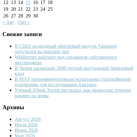
12
13
14
15
16
17
18
19
20
21
22
23
24
25
26
27
28
29
30
« Авг
Окт »
Свежие записи
В США подводный обитаемый модуль Vanguard
опустился на морское дно
Wildberries работает над созданием собственного
мессенджера
В Чехии раскопали 3000-летний ритуальный бронзовый
клад
В МАУ прокомментировали испытания стратосферной
платформы для исследования Арктики
Ученый Юрий Хитев рассказал, как океанские течения
влияют на зимы
Архивы
Август 2026
Июль 2026
Июнь 2026
Май 2026