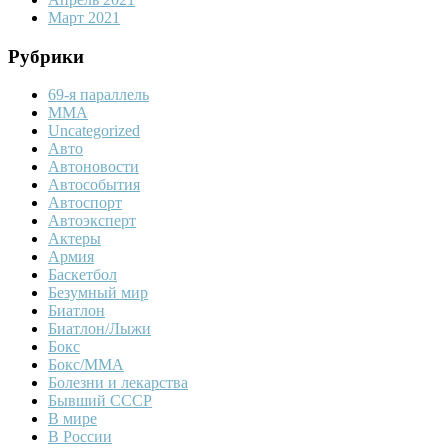
Март 2021
Рубрики
69-я параллель
MMA
Uncategorized
Авто
Автоновости
Автособытия
Автоспорт
Автоэксперт
Актеры
Армия
Баскетбол
Безумный мир
Биатлон
Биатлон/Лыжи
Бокс
Бокс/MMA
Болезни и лекарства
Бывший СССР
В мире
В России