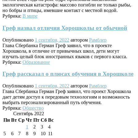
экологическая катастрофа: массово погибли не только рыбы,
но бобры и птицы, имевшие контакт с местной водой.
Рубрика:
В мире
Греф назвал отличия Хорошколы от обычной
Опубликовано
1 сентября, 2022
автором
Рамблер
Глава Сбербанка Герман Греф заявил, что в проекте
Хорошкола, в отличие от привычных школ, дети могут
изучать целый блок иностранных языков с первого класса.
Рубрика:
Образование
Греф рассказал о плюсах обучения в Хорошколе
Опубликовано
1 сентября, 2022
автором
Рамблер
Глава Сбербанка Герман Греф заявил, что проект Хорошкола
дает детям доступ к передовым технологиям и возможность
выбрать персонализированный путь обучения.
Рубрика:
Общество
Сентябрь 2022
Пн
Вт
Ср
Чт
Пт
Сб
Вс
1
2
3
4
5
6
7
8
9
10
11