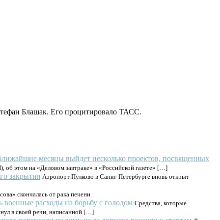
Штефан Блашак. Его процитировало ТАСС.
 ближайшие месяцы выйдет несколько проектов, посвященных
 об этом на «Деловом завтраке» в «Российской газете» […]
го закрытия
Аэропорт Пулково в Санкт-Петербурге вновь открыт
ова» скончалась от рака печени.
 военные расходы на борьбу с голодом
Средства, которые
ул в своей речи, написанной […]