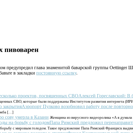
х пивоварен
том предупредил глава знаменитой баварской группы Oettinger 
бавьте в закладки
постоянную ссылку
.
Алексей Гореславский: В
ященных СВО, которые были поддержаны Институтом развития интернета (ИРИ),
Аэропорт Пулково возобновил работу после повторно
ужба […]
ро сову умерла в Казани
Женщина из вирусного видеоролика «А я думала с
Папа Римский предложил перенаправить
борьбу с мировым голодом. Такое предложение Папа Римский Франциск выдвин