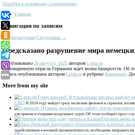
Перейти к основному содержимому
Главная
Навигация по записям
←
Предыдущая
Следующая
→
Предсказано разрушение мира немецки
Опубликовано
26 августа, 2025
автором
Lenta.ru
Пивоваренную отрасль Германии ждет волна банкротств. Об э
Запись опубликована автором
Lenta.ru
в рубрике
Компании
. До
More from my site
СВО
В 2024 году выйдет сразу несколько фильмов и сериалов, посв
для приема и отправки воздушных судов. Об этом сообщает пресс-сл
Героиня мема п
задействованы в военной промышленности, необходимо направить на 