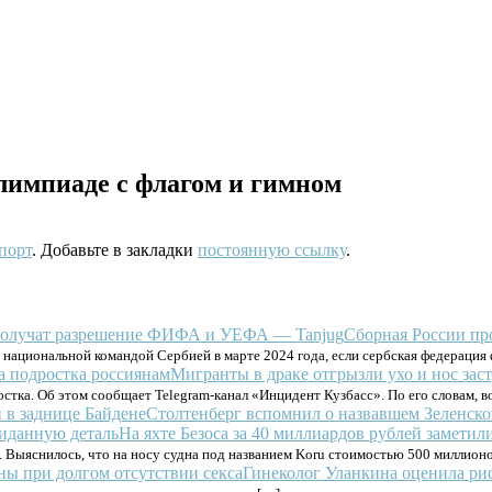
лимпиаде с флагом и гимном
порт
. Добавьте в закладки
постоянную ссылку
.
Сборная России пр
 национальной командой Сербией в марте 2024 года, если сербская федераци
Мигранты в драке отгрызли ухо и нос зас
остка. Об этом сообщает Telegram-канал «Инцидент Кузбасс». По его словам, в
Столтенберг вспомнил о назвавшем Зеленског
На яхте Безоса за 40 миллиардов рублей замети
 Выяснилось, что на носу судна под названием Koru стоимостью 500 миллион
Гинеколог Уланкина оценила рис