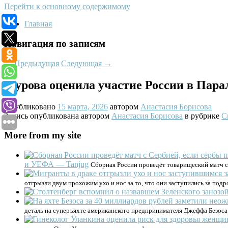
Перейти к основному содержимому
Главная
Навигация по записям
←
Предыдущая
Следующая
→
Журова оценила участие России в Пара
Опубликовано
15 марта, 2026
автором
Анастасия Борисова
Запись опубликована автором
Анастасия Борисова
в рубрике
С
More from my site
и УЕФА — Tanjug
Сборная России проведёт товарищеский матч с
отгрызли двум прохожим ухо и нос за то, что они заступились за подр
деталь на суперъяхте американского предпринимателя Джеффа Безоса.