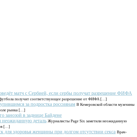
оведёт матч с Сербией, если сербы получат разрешение ФИФА
я футбола получит соответствующее разрешение от ФИФА […]
тупившимся за подростка россиянам
В Кемеровской области мужчины
озле рынка […]
о занозой в заднице Байдене
ли неожиданную деталь
Журналисты Page Six заметили неожиданную
ов […]
к для здоровья женщины при долгом отсутствии секса
Врач-