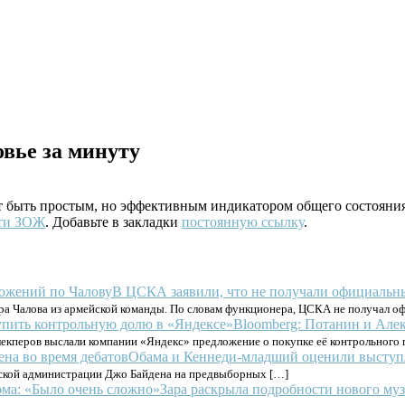
овье за минуту
ет быть простым, но эффективным индикатором общего состояния
ти ЗОЖ
. Добавьте в закладки
постоянную ссылку
.
В ЦСКА заявили, что не получали официальн
а Чалова из армейской команды. По словам функционера, ЦСКА не получал о
Bloomberg: Потанин и Але
кперов выслали компании «Яндекс» предложение о покупке её контрольного п
Обама и Кеннеди-младший оценили выступл
нской администрации Джо Байдена на предвыборных […]
Зара раскрыла подробности нового му