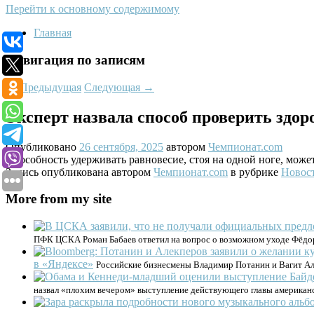
Перейти к основному содержимому
Главная
Навигация по записям
←
Предыдущая
Следующая
→
Эксперт назвала способ проверить здор
Опубликовано
26 сентября, 2025
автором
Чемпионат.com
Способность удерживать равновесие, стоя на одной ноге, мож
Запись опубликована автором
Чемпионат.com
в рубрике
Новос
More from my site
ПФК ЦСКА Роман Бабаев ответил на вопрос о возможном уходе Фёдор
в «Яндексе»
Российские бизнесмены Владимир Потанин и Вагит Але
назвал «плохим вечером» выступление действующего главы америка