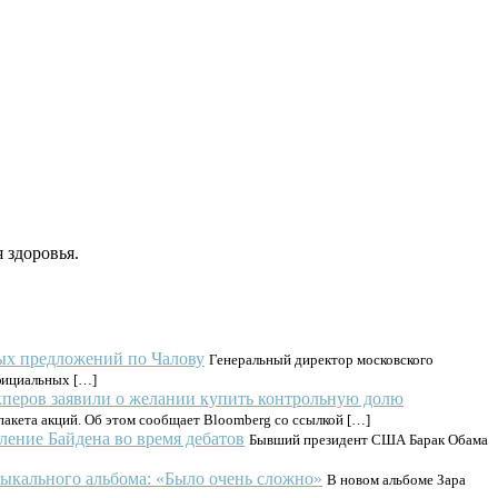
 здоровья.
ых предложений по Чалову
Генеральный директор московского
фициальных […]
кперов заявили о желании купить контрольную долю
акета акций. Об этом сообщает Bloomberg со ссылкой […]
ение Байдена во время дебатов
Бывший президент США Барак Обама
зыкального альбома: «Было очень сложно»
В новом альбоме Зара