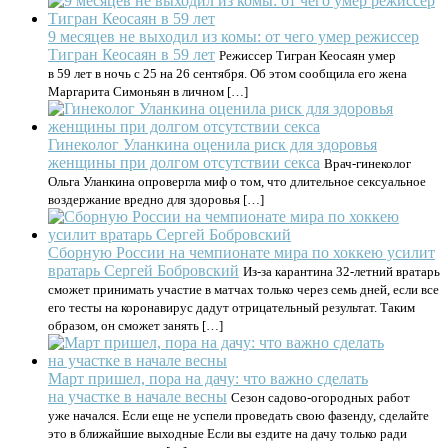
9 месяцев не выходил из комы: от чего умер режиссер
Тигран Кеосаян в 59 лет
Режиссер Тигран Кеосаян умер
в 59 лет в ночь с 25 на 26 сентября. Об этом сообщила его жена
Маргарита Симоньян в личном […]
Гинеколог Уланкина оценила риск для здоровья
женщины при долгом отсутствии секса
Врач-гинеколог
Ольга Уланкина опровергла миф о том, что длительное сексуальное
воздержание вредно для здоровья […]
Сборную России на чемпионате мира по хоккею усилит
вратарь Сергей Бобровский
Из-за карантина 32-летний вратарь
сможет принимать участие в матчах только через семь дней, если все
его тесты на коронавирус дадут отрицательный результат. Таким
образом, он сможет занять […]
Март пришел, пора на дачу: что важно сделать
на участке в начале весны
Сезон садово-огородных работ
уже начался. Если еще не успели проведать свою фазенду, сделайте
это в ближайшие выходные Если вы ездите на дачу только ради