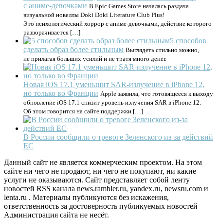
с аниме-девочками
В Epic Games Store началась раздача
визуальной новеллы Doki Doki Literature Club Plus!
Это психологический хоррор с аниме-девочками, действие которого
разворачивается […]
5 способов
сделать образ более стильным
Выглядеть стильно можно,
не прилагая больших усилий и не тратя много денег.
Новая iOS 17.1 уменьшит SAR-излучение в iPhone 12,
но только во Франции
Apple заявила, что готовящееся к выходу
обновление iOS 17.1 снизит уровень излучения SAR в iPhone 12.
Об этом говорится на сайте поддержки […]
В России сообщили о тревоге Зеленского из-за действий
ЕС
Данный сайт не является коммерческим проектом. На этом
сайте ни чего не продают, ни чего не покупают, ни какие
услуги не оказываются. Сайт представляет собой ленту
новостей RSS канала news.rambler.ru, yandex.ru, newsru.com и
lenta.ru . Материалы публикуются без искажения,
ответственность за достоверность публикуемых новостей
Администрация сайта не несёт.