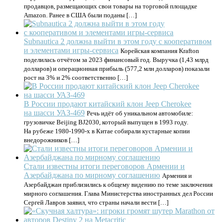
продавцов, размещающих свои товары на торговой площадке
Amazon. Ранее в США были поданы […]
Subnautica 2 должна выйти в этом году с кооперативом
и элементами игры-сервиса
Корейская компания Krafton
поделилась отчётом за 2023 финансовый год. Выручка (1,43 млрд
долларов) и операционная прибыль (577,2 млн долларов) показали
рост на 3% и 2% соответственно […]
В России продают китайский клон Jeep Cherokee
на шасси УАЗ-469
Речь идёт об уникальном автомобиле:
грузовичке Beijing BJ2030, который выпущен в 1993 году.
На рубеже 1980-1990-х в Китае собирали кустарные копии
внедорожников […]
Стали известны итоги переговоров Армении и
Азербайджана по мирному соглашению
Армения и
Азербайджан приблизились к общему видению по теме заключения
мирного соглашения. Глава Министерства иностранных дел России
Сергей Лавров заявил, что страны начали вести […]