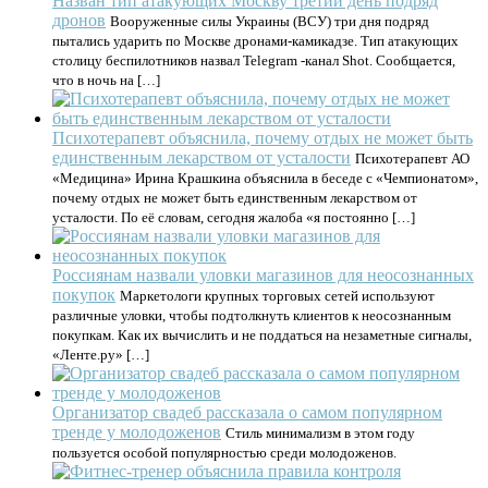
Назван тип атакующих Москву третий день подряд
дронов
Вооруженные силы Украины (ВСУ) три дня подряд
пытались ударить по Москве дронами-камикадзе. Тип атакующих
столицу беспилотников назвал Telegram -канал Shot. Сообщается,
что в ночь на […]
Психотерапевт объяснила, почему отдых не может быть
единственным лекарством от усталости
Психотерапевт АО
«Медицина» Ирина Крашкина объяснила в беседе с «Чемпионатом»,
почему отдых не может быть единственным лекарством от
усталости. По её словам, сегодня жалоба «я постоянно […]
Россиянам назвали уловки магазинов для неосознанных
покупок
Маркетологи крупных торговых сетей используют
различные уловки, чтобы подтолкнуть клиентов к неосознанным
покупкам. Как их вычислить и не поддаться на незаметные сигналы,
«Ленте.ру» […]
Организатор свадеб рассказала о самом популярном
тренде у молодоженов
Стиль минимализм в этом году
пользуется особой популярностью среди молодоженов.