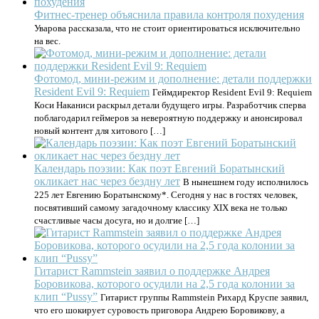
Фитнес-тренер объяснила правила контроля похудения
Уварова рассказала, что не стоит ориентироваться исключительно
на вес.
Фотомод, мини-режим и дополнение: детали поддержки
Resident Evil 9: Requiem
Геймдиректор Resident Evil 9: Requiem
Коси Наканиси раскрыл детали будущего игры. Разработчик сперва
поблагодарил геймеров за невероятную поддержку и анонсировал
новый контент для хитового […]
Календарь поэзии: Как поэт Евгений Боратынский
окликает нас через бездну лет
В нынешнем году исполнилось
225 лет Евгению Боратынскому*. Сегодня у нас в гостях человек,
посвятивший самому загадочному классику XIX века не только
счастливые часы досуга, но и долгие […]
Гитарист Rammstein заявил о поддержке Андрея
Боровикова, которого осудили на 2,5 года колонии за
клип “Pussy”
Гитарист группы Rammstein Рихард Круспе заявил,
что его шокирует суровость приговора Андрею Боровикову, а