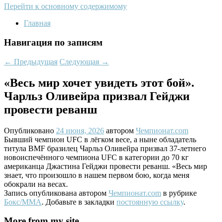
Перейти к основному содержимому
Главная
Навигация по записям
←
Предыдущая
Следующая
→
«Весь мир хочет увидеть этот бой».
Чарльз Оливейра призвал Гейджи
провести реванш
Опубликовано
24 июня, 2026
автором
Чемпионат.com
Бывший чемпион UFC в лёгком весе, а ныне обладатель
титула BMF бразилец Чарльз Оливейра призвал 37-летнего
новоиспечённого чемпиона UFC в категории до 70 кг
американца Джастина Гейджи провести реванш. «Весь мир
знает, что произошло в нашем первом бою, когда меня
обокрали на весах.
Запись опубликована автором
Чемпионат.com
в рубрике
Бокс/MMA
. Добавьте в закладки
постоянную ссылку
.
More from my site