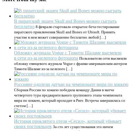
В пиратский экшен Skull and Bones можно сыграть
бесплатно
8 февраля стартовало открытое бета-тестирование
пиратского приключения Skull and Bones от Ubisoft. Принять
участие в нем может совершенно бесплатно любой […]
Обложку журнала Vogue с Тимоти Шаламе высмеяли
в сети из-за нелепого фотошопа
Пользователи сети высмеяли
обложку глянцевого журнала Vogue с франко-американским актером
Тимоти Шаламе из-за нелепого […]
Россияне одолели датчан на чемпионате мира по хоккею
Сборная России по хоккею победила команду Дании в матче
четвертого тура предварительного группового этапа чемпионата
мира по хоккею, который проходит в Риге. Встреча завершилась со
счетом […]
История проклятого отеля «Сесил», который убивает
своих постояльцев
За сто лет существования это ничем