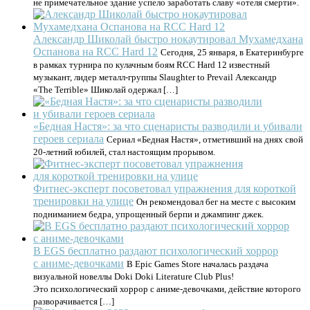
не примечательное здание успело заработать славу «отеля смерти».
Александр Шиколай быстро нокаутировал Мухамедхана
Оспанова на RCC Hard 12
Сегодня, 25 января, в Екатеринбурге
в рамках турнира по кулачным боям RCC Hard 12 известный
музыкант, лидер металл-группы Slaughter to Prevail Александр
«The Terrible» Шиколай одержал […]
«Бедная Настя»: за что сценаристы разводили и убивали
героев сериала
Сериал «Бедная Настя», отметивший на днях свой
20-летний юбилей, стал настоящим прорывом.
Фитнес-эксперт посоветовал упражнения для короткой
тренировки на улице
Он рекомендовал бег на месте с высоким
подниманием бедра, упрощенный берпи и джампинг джек.
В EGS бесплатно раздают психологический хоррор
с аниме-девочками
В Epic Games Store началась раздача
визуальной новеллы Doki Doki Literature Club Plus!
Это психологический хоррор с аниме-девочками, действие которого
разворачивается […]