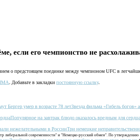
е, если его чемпионство не расхолажив
ием о предстоящем поединке между чемпионом UFC в легчайше
/MMA
. Добавьте в закладки
постоянную ссылку
.
Звезда фильма «Гибель богов» а
Популярное на завтрак блюдо оказалось вредным для сердц
Три немецкие неправительственн
тр либеральной современности" и "Немецко-русский обмен". По утверждению