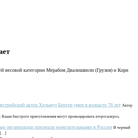
ает
й весовой категории Мерабом Двалишвили (Грузия) и Кори
встрийский актер Хельмут Бергер умер в возрасте 78 лет
Актер
а
Каши быстрого приготовления могут провоцировать атеросклероз,
ые организации признали нежелательными в России
В черный
 […]