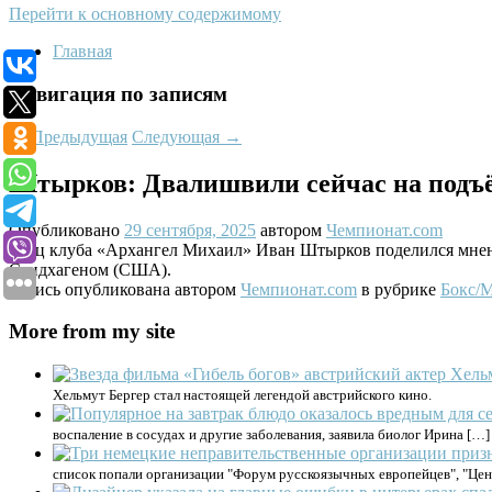
Перейти к основному содержимому
Главная
Навигация по записям
←
Предыдущая
Следующая
→
Штырков: Двалишвили сейчас на подъём
Опубликовано
29 сентября, 2025
автором
Чемпионат.com
Боец клуба «Архангел Михаил» Иван Штырков поделился мнен
Сэндхагеном (США).
Запись опубликована автором
Чемпионат.com
в рубрике
Бокс
More from my site
Хельмут Бергер стал настоящей легендой австрийского кино.
воспаление в сосудах и другие заболевания, заявила биолог Ирина […]
список попали организации "Форум русскоязычных европейцев", "Цен