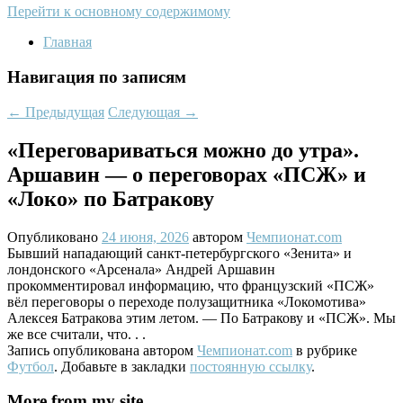
Перейти к основному содержимому
Главная
Навигация по записям
←
Предыдущая
Следующая
→
«Переговариваться можно до утра».
Аршавин — о переговорах «ПСЖ» и
«Локо» по Батракову
Опубликовано
24 июня, 2026
автором
Чемпионат.com
Бывший нападающий санкт-петербургского «Зенита» и
лондонского «Арсенала» Андрей Аршавин
прокомментировал информацию, что французский «ПСЖ»
вёл переговоры о переходе полузащитника «Локомотива»
Алексея Батракова этим летом. — По Батракову и «ПСЖ». Мы
же все считали, что. . .
Запись опубликована автором
Чемпионат.com
в рубрике
Футбол
. Добавьте в закладки
постоянную ссылку
.
More from my site