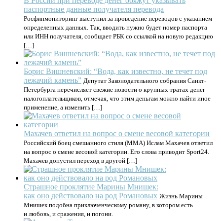
В России при переводе денег обяжут указывать
паспортные данные получателя перевода
Росфинмониторинг выступил за проведение переводов с указанием
определенных данных. Так, вводить нужно будет номер паспорта
или ИНН получателя, сообщает РБК со ссылкой на новую редакцию
[…]
Борис Вишневский: “Вода, как известно, не течет под
лежачий камень”
Депутат Законодательного собрания Санкт-
Петербурга перечисляет свежие новости о крупных тратах денег
налогоплательщиков, отмечая, что этим деньгам можно найти иное
применение, а изменить […]
Махачев ответил на вопрос о смене весовой категории
Российский боец смешанного стиля (MMA) Ислам Махачев ответил
на вопрос о смене весовой категории. Его слова приводит Sport24.
Махачев допустил переход в другой […]
Страшное проклятие Марины Мнишек:
как оно действовало на род Романовых
Жизнь Марины
Мнишек подобна приключенческому роману, в котором есть
и любовь, и сражения, и погони.