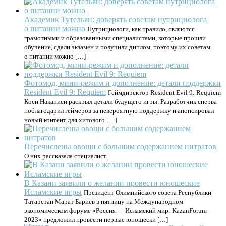
Академик Тутельян: доверять советам нутрициолога
о питании можно
Нутрициологи, как правило, являются
грамотными и образованными специалистами, которые прошли
обучение, сдали экзамен и получили диплом, поэтому их советам
о питании можно […]
Фотомод, мини-режим и дополнение: детали поддержки
Resident Evil 9: Requiem
Геймдиректор Resident Evil 9: Requiem
Коси Наканиси раскрыл детали будущего игры. Разработчик сперва
поблагодарил геймеров за невероятную поддержку и анонсировал
новый контент для хитового […]
Перечислены овощи с большим содержанием нитратов
О них рассказала специалист.
В Казани заявили о желании провести юношеские
Исламские игры
Президент Олимпийского совета Республики
Татарстан Марат Бариев в пятницу на Международном
экономическом форуме «Россия — Исламский мир: KazanForum
2023» предложил провести первые юношески […]