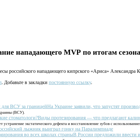
ание нападающего MVP по итогам сезона
сы российского нападающего кипрского «Ариса» Александра Ко
л
. Добавьте в закладки
постоянную ссылку
.
На Украине заявили, что запустят произв
краины (ВСУ).
Виды протезирования — что предлагают калин
т устранение экстатического дефекта и восстановление зубов с использование
оссийский лыжник выиграл гонку на Паралимпиаде
В России предложили ввести и