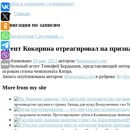
Перейти к основному содержимому
Главная
Навигация по записям
←
Предыдущая
Следующая
→
Агент Кокорина отреагировал на призн
Опубликовано
19 мая, 2023
автором
Чемпионат.com
Футбольный агент Тимофей Бердышев, представляющий интере
игроком сезона чемпионата Кипра.
Запись опубликована автором
Чемпионат.com
в рубрике
Футбо
More from my site
производство оружия в странах Запада для нужд Вооруженных сил У
со здоровьем человека. Протезирование зубов в Калининграде включае
Р