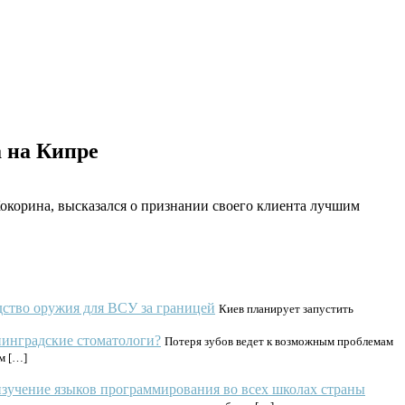
 на Кипре
корина, высказался о признании своего клиента лучшим
одство оружия для ВСУ за границей
Киев планирует запустить
инградские стоматологи?
Потеря зубов ведет к возможным проблемам
м […]
зучение языков программирования во всех школах страны