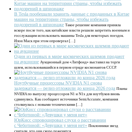
В Tesla пообещали хранить данные с проданных в Китае
машин на территории страны, чтобы избежать
подозрений в шпионаже
Такое решение компания приняла
вскоре после того, как китайские власти решили запретить военным и
госслужащим использовать машины Tesla для некоторых поездок.
Илон Маск при этом опровергал […]
Один из первых в мире космических шлемов продают
на аукционе
Аукционный дом «Литфонд» выставил на торги
шлем, использовавшийся в первом отряде космонавтов СССР.
Ноутбучные процессоры NVIDIA N1 снова
задержатся — релиз отложили до конца 2026 года
Планы
NVIDIA по выпуску процессоров N1 и N1x для ноутбуков вновь
сдвинулись. Как сообщают источники SemiAccurate, компания
столкнулась с новыми техническими […]
ЮрКисс спровоцировал слухи о расставании
с Чеботиной: «Девушки у меня нет»
Поклонники звезд
считали, что они скоро поженятся.