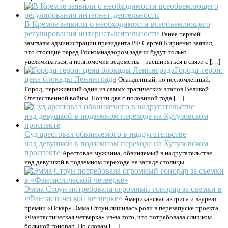
В Кремле заявили о необходимости всеобъемлющего
регулирования интернет-деятельности
Ранее первый
замглавы администрации президента РФ Сергей Кириенко заявил,
что стоящие перед Роскомнадзором задачи будут только
увеличиваться, а полномочия ведомства - расширяться в связи с […]
Города-герои:
цена блокады Ленинграда
Осажденный, но несломленный.
Город, переживший один из самых трагических этапов Великой
Отечественной войны. Почти два с половиной года […]
Суд арестовал обвиняемого в надругательстве
над девушкой в подземном переходе на Кутузовском
проспекте
Арестован мужчина, обвиняемый в надругательстве
над девушкой в подземном переходе на западе столицы.
Эмма Стоун потребовала огромный гонорар за съемки в
«Фантастической четверке»
Американская актриса и лауреат
премии «Оскар» Эмма Стоун лишилась роли в перезапуске проекта
«Фантастическая четверка» из-за того, что потребовала слишком
большой гонорар. По словам […]