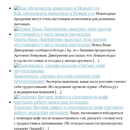
Как обезопасить животных в Новый год
Новогодние
праздники могут стать настоящим испытанием для домашних
питомцев.
Певец Ваня Дмитриенко выиграл дело против
отсудившего у него деньги продюсера
Певец Ваня
Дмитриенко сообщил в беседе с kp. ru с бывшим продюсером
Артемом Земцовым. Дмитриенко рассказал, что Земцов подал
в суд на его семью и отсудил у матери крупную […]
Выяснилось, сколько россиян считают себя
трудоголиками
Эксперты выяснили, какая часть россиян считает
себя трудоголиками. Исследование провели сервис «Работа.ру»
и медицинская компания […]
Терапевт Якушев заявил о способности кофе нарушать
работу мозга при недосыпе
Люди, пытающиеся взбодриться
с помощью кофе после некачественного сна, рискуют столкнуться
с трудностями в запоминании. Об этом рассказал гастроэнтеролог,
терапевт Андрей […]