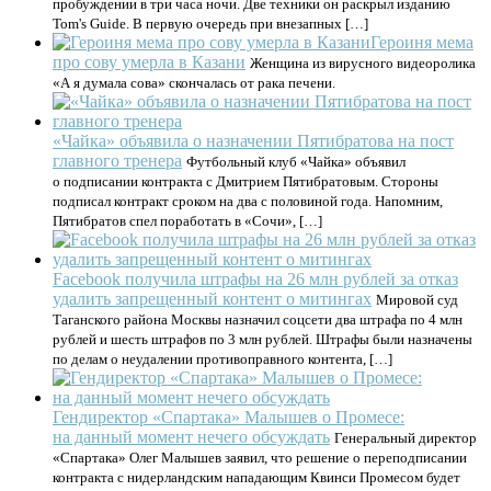
пробуждении в три часа ночи. Две техники он раскрыл изданию
Tom's Guide. В первую очередь при внезапных […]
Героиня мема
про сову умерла в Казани
Женщина из вирусного видеоролика
«А я думала сова» скончалась от рака печени.
«Чайка» объявила о назначении Пятибратова на пост
главного тренера
Футбольный клуб «Чайка» объявил
о подписании контракта с Дмитрием Пятибратовым. Стороны
подписал контракт сроком на два с половиной года. Напомним,
Пятибратов спел поработать в «Сочи», […]
Facebook получила штрафы на 26 млн рублей за отказ
удалить запрещенный контент о митингах
Мировой суд
Таганского района Москвы назначил соцсети два штрафа по 4 млн
рублей и шесть штрафов по 3 млн рублей. Штрафы были назначены
по делам о неудалении противоправного контента, […]
Гендиректор «Спартака» Малышев о Промесе:
на данный момент нечего обсуждать
Генеральный директор
«Спартака» Олег Малышев заявил, что решение о переподписании
контракта с нидерландским нападающим Квинси Промесом будет