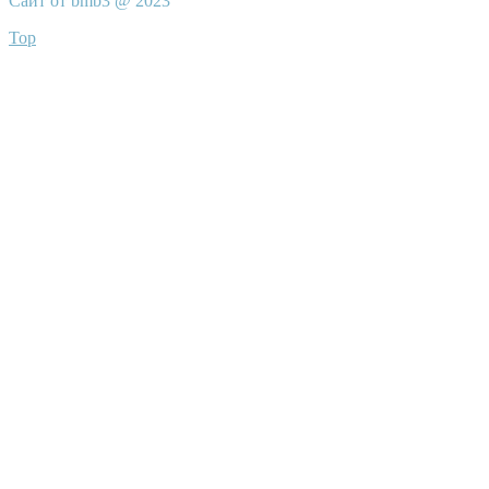
Сайт от bmb3 @ 2023
Top