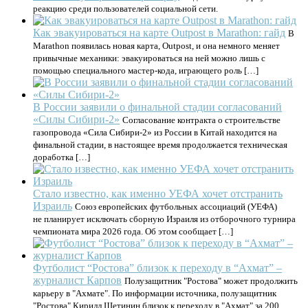
реакцию среди пользователей социальной сети.
Как эвакуироваться на карте Outpost в Marathon: гайд
В
Marathon появилась новая карта, Outpost, и она немного меняет
привычные механики: эвакуироваться на ней можно лишь с
помощью специального мастер-кода, играющего роль […]
В России заявили о финальной стадии согласований
«Силы Сибири-2»
Согласование контракта о строительстве
газопровода «Сила Сибири-2» из России в Китай находится на
финальной стадии, в настоящее время продолжается техническая
доработка […]
Стало известно, как именно УЕФА хочет отстранить
Израиль
Союз европейских футбольных ассоциаций (УЕФА)
не планирует исключать сборную Израиля из отборочного турнира
чемпионата мира 2026 года. Об этом сообщает […]
Футболист “Ростова” близок к переходу в “Ахмат” –
журналист Карпов
Полузащитник "Ростова" может продолжить
карьеру в "Ахмате". По информации источника, полузащитник
"Ростова" Кирилл Щетинин близок к переходу в "Ахмат" за 200