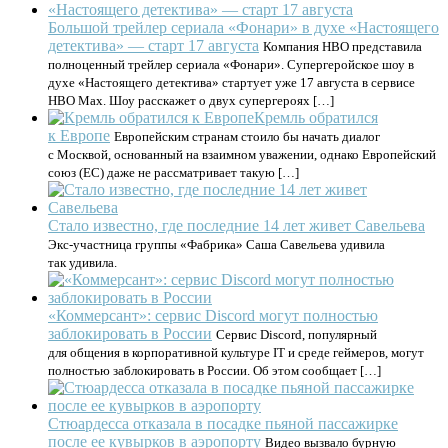
Большой трейлер сериала «Фонари» в духе «Настоящего
детектива» — старт 17 августа
Компания HBO представила
полноценный трейлер сериала «Фонари». Супергеройское шоу в
духе «Настоящего детектива» стартует уже 17 августа в сервисе
HBO Max. Шоу расскажет о двух супергероях […]
Кремль обратился
к Европе
Европейским странам стоило бы начать диалог
с Москвой, основанный на взаимном уважении, однако Европейский
союз (ЕС) даже не рассматривает такую […]
Стало известно, где последние 14 лет живет Савельева
Экс-участница группы «Фабрика» Саша Савельева удивила
так удивила.
«Коммерсант»: сервис Discord могут полностью
заблокировать в России
Сервис Discord, популярный
для общения в корпоративной культуре IT и среде геймеров, могут
полностью заблокировать в России. Об этом сообщает […]
Стюардесса отказала в посадке пьяной пассажирке
после ее кувырков в аэропорту
Видео вызвало бурную