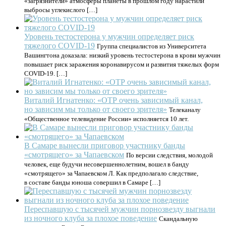
«загрязнители» атмосферы планеты в прошлом году нарастили
выбросы углекислого […]
Уровень тестостерона у мужчин определяет риск
тяжелого COVID-19
Группа специалистов из Университета
Вашингтона доказала: низкий уровень тестостерона в крови мужчин
повышает риск заражения коронавирусом и развития тяжелых форм
COVID-19. […]
Виталий Игнатенко: «ОТР очень зависимый канал,
но зависим мы только от своего зрителя»
Телеканалу
«Общественное телевидение России» исполняется 10 лет.
В Самаре вынесли приговор участнику банды
«смотрящего» за Чапаевском
По версии следствия, молодой
человек, еще будучи несовершеннолетним, вошел в банду
«смотрящего» за Чапаевском Л. Как предполагало следствие,
в составе банды юноша совершил в Самаре […]
Переспавшую с тысячей мужчин порнозвезду выгнали
из ночного клуба за плохое поведение
Скандальную