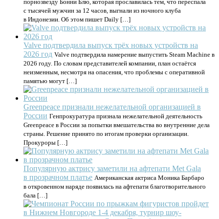
порнозвезду Бонни Блю, которая прославилась тем, что переспала
с тысячей мужчин за 12 часов, выгнали из ночного клуба
в Индонезии. Об этом пишет Daily […]
Valve подтвердила выпуск трёх новых устройств на
2026 год
Valve подтвердила намерение выпустить Steam Machine в
2026 году. По словам представителей компании, план остаётся
неизменным, несмотря на опасения, что проблемы с оперативной
памятью могут […]
Greenpeace признали нежелательной организацией в
России
Генпрокуратура признала нежелательной деятельность
Greenpeace в России за попытки вмешательства во внутренние дела
страны. Решение принято по итогам проверки организации.
Прокуроры […]
Популярную актрису заметили на афтепати Met Gala
в прозрачном платье
Американская актриса Моника Барбаро
в откровенном наряде появилась на афтепати благотворительного
бала […]