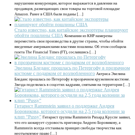
нарушении конкуренции, которое выражается в давлении на
продавцов, размещающих свои товары на торговой площадке
Amazon. Ранее в США были поданы […]
Стало известно, как китайские экспортеры планируют
обойти пошлины США
Компании из КНР намерены
переместить свои производства в другие страны, чтобы обойти
введенные американскими властями пошлины. Об этом сообщила
газета The Financial Times (FT), сославшись […]
Эвелина Бледанс прошлась по Петергофу в прозрачном
костюме с подарком от возлюбленного
Актриса Эвелина
Бледанс прошлась по Петергофу в прозрачном кружевном костюме.
Звезда поделилась в соцсетях кадрами, снятыми на территории […]
Гитарист Rammstein заявил о поддержке Андрея
Боровикова, которого осудили на 2,5 года колонии за
клип “Pussy”
Гитарист группы Rammstein Рихард Круспе заявил,
что его шокирует суровость приговора Андрею Боровикову, а
Rammstein всегда отстаивала принцип свободы творчества как
неотъемлемое право […]