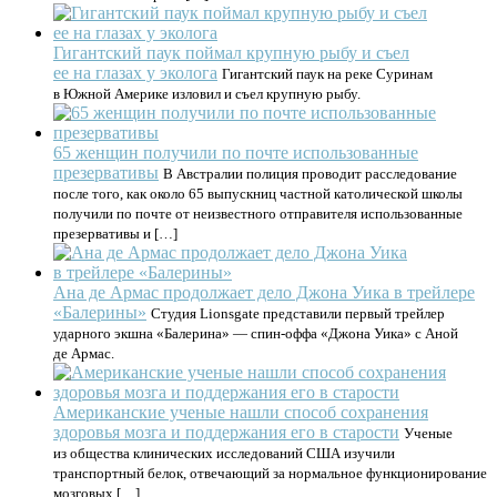
Гигантский паук поймал крупную рыбу и съел
ее на глазах у эколога
Гигантский паук на реке Суринам
в Южной Америке изловил и съел крупную рыбу.
65 женщин получили по почте использованные
презервативы
В Австралии полиция проводит расследование
после того, как около 65 выпускниц частной католической школы
получили по почте от неизвестного отправителя использованные
презервативы и […]
Ана де Армас продолжает дело Джона Уика в трейлере
«Балерины»
Студия Lionsgate представили первый трейлер
ударного экшна «Балерина» — спин-оффа «Джона Уика» с Аной
де Армас.
Американские ученые нашли способ сохранения
здоровья мозга и поддержания его в старости
Ученые
из общества клинических исследований США изучили
транспортный белок, отвечающий за нормальное функционирование
мозговых […]