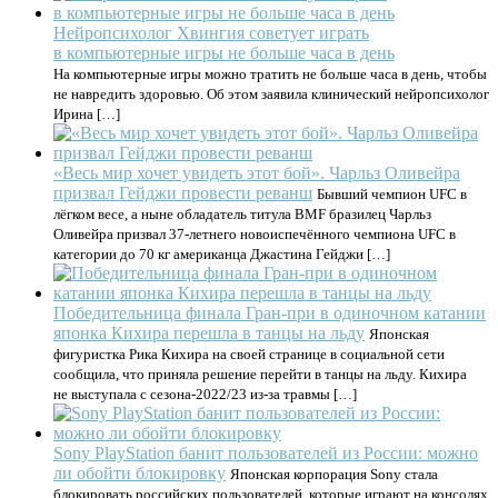
Нейропсихолог Хвингия советует играть
в компьютерные игры не больше часа в день
На компьютерные игры можно тратить не больше часа в день, чтобы
не навредить здоровью. Об этом заявила клинический нейропсихолог
Ирина […]
«Весь мир хочет увидеть этот бой». Чарльз Оливейра
призвал Гейджи провести реванш
Бывший чемпион UFC в
лёгком весе, а ныне обладатель титула BMF бразилец Чарльз
Оливейра призвал 37-летнего новоиспечённого чемпиона UFC в
категории до 70 кг американца Джастина Гейджи […]
Победительница финала Гран‑при в одиночном катании
японка Кихира перешла в танцы на льду
Японская
фигуристка Рика Кихира на своей странице в социальной сети
сообщила, что приняла решение перейти в танцы на льду. Кихира
не выступала с сезона‑2022/23 из‑за травмы […]
Sony PlayStation банит пользователей из России: можно
ли обойти блокировку
Японская корпорация Sony стала
блокировать российских пользователей, которые играют на консолях