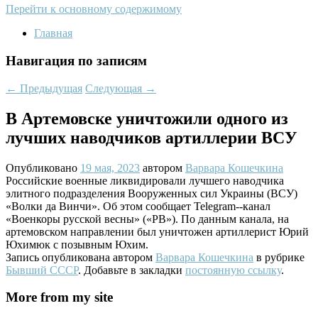
Перейти к основному содержимому
Главная
Навигация по записям
←
Предыдущая
Следующая
→
В Артемовске уничтожили одного из
лучших наводчиков артиллерии ВСУ
Опубликовано
19 мая, 2023
автором
Варвара Кошечкина
Российские военные ликвидировали лучшего наводчика
элитного подразделения Вооруженных сил Украины (ВСУ)
«Волки да Винчи». Об этом сообщает Telegram--канал
«Военкоры русской весны» («РВ»). По данным канала, на
артемовском направлении был уничтожен артиллерист Юрий
Юхимюк с позывным Юхим.
Запись опубликована автором
Варвара Кошечкина
в рубрике
Бывший СССР
. Добавьте в закладки
постоянную ссылку
.
More from my site