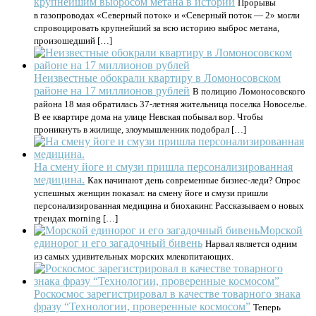
крупнейшим выбросом метана в истории
Прорывы
в газопроводах «Северный поток» и «Северный поток — 2» могли
спровоцировать крупнейший за всю историю выброс метана,
произошедший […]
Неизвестные обокрали квартиру в Ломоносовском
районе на 17 миллионов рублей
В полицию Ломоносовского
района 18 мая обратилась 37-летняя жительница поселка Новоселье.
В ее квартире дома на улице Невская побывал вор. Чтобы
проникнуть в жилище, злоумышленник подобрал […]
На смену йоге и смузи пришла персонализированная
медицина.
Как начинают день современные бизнес-леди? Опрос
успешных женщин показал: на смену йоге и смузи пришли
персонализированная медицина и биохакинг. Рассказываем о новых
трендах morning […]
Морской
единорог и его загадочный бивень
Нарвал является одним
из самых удивительных морских млекопитающих.
Роскосмос зарегистрировал в качестве товарного знака
фразу “Технологии, проверенные космосом”
Теперь