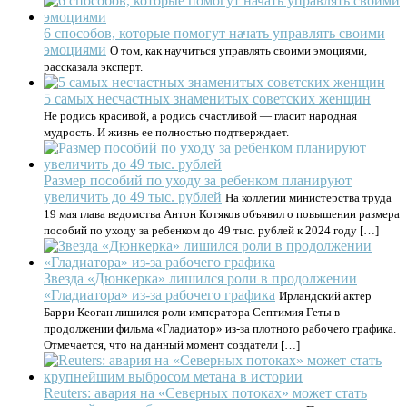
6 способов, которые помогут начать управлять своими
эмоциями
О том, как научиться управлять своими эмоциями,
рассказала эксперт.
5 самых несчастных знаменитых советских женщин
Не родись красивой, а родись счастливой — гласит народная
мудрость. И жизнь ее полностью подтверждает.
Размер пособий по уходу за ребенком планируют
увеличить до 49 тыс. рублей
На коллегии министерства труда
19 мая глава ведомства Антон Котяков объявил о повышении размера
пособий по уходу за ребенком до 49 тыс. рублей к 2024 году […]
Звезда «Дюнкерка» лишился роли в продолжении
«Гладиатора» из-за рабочего графика
Ирландский актер
Барри Кеоган лишился роли императора Септимия Геты в
продолжении фильма «Гладиатор» из-за плотного рабочего графика.
Отмечается, что на данный момент создатели […]
Reuters: авария на «Северных потоках» может стать