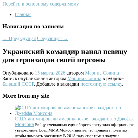
Перейти к основному содержимому
Главная
Навигация по записям
←
Предыдущая
Следующая
→
Украинский командир нанял певицу
для героизации своей персоны
Опубликовано
15 марта, 2026
автором
Марина Совина
Запись опубликована автором
Марина Совина
в рубрике
Бывший СССР
. Добавьте в закладки
постоянную ссылку
.
More from my site
США аннулировали американское гражданство Джеффа
Монсона
Бойцу смешанных единоборств поступило официальное
уведомление. Боец ММА Монсон заявил, что пришел в политику,
чтобы помогать россиянам В 2018 году спортсмен получил