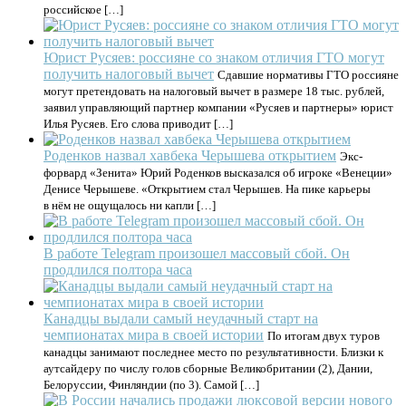
российское […]
Юрист Русяев: россияне со знаком отличия ГТО могут
получить налоговый вычет
Сдавшие нормативы ГТО россияне
могут претендовать на налоговый вычет в размере 18 тыс. рублей,
заявил управляющий партнер компании «Русяев и партнеры» юрист
Илья Русяев. Его слова приводит […]
Роденков назвал хавбека Черышева открытием
Экс-
форвард «Зенита» Юрий Роденков высказался об игроке «Венеции»
Денисе Черышеве. «Открытием стал Черышев. На пике карьеры
в нём не ощущалось ни капли […]
В работе Telegram произошел массовый сбой. Он
продлился полтора часа
Канадцы выдали самый неудачный старт на
чемпионатах мира в своей истории
По итогам двух туров
канадцы занимают последнее место по результативности. Близки к
аутсайдеру по числу голов сборные Великобритании (2), Дании,
Белоруссии, Финляндии (по 3). Самой […]