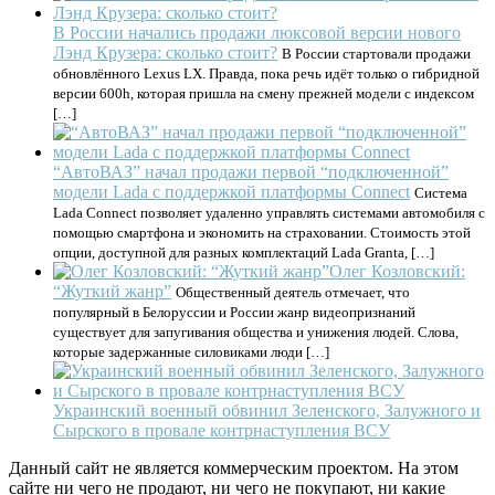
В России начались продажи люксовой версии нового
Лэнд Крузера: сколько стоит?
В России стартовали продажи
обновлённого Lexus LX. Правда, пока речь идёт только о гибридной
версии 600h, которая пришла на смену прежней модели с индексом
[…]
“АвтоВАЗ” начал продажи первой “подключенной”
модели Lada с поддержкой платформы Connect
Система
Lada Connect позволяет удаленно управлять системами автомобиля с
помощью смартфона и экономить на страховании. Стоимость этой
опции, доступной для разных комплектаций Lada Granta, […]
Олег Козловский:
“Жуткий жанр”
Общественный деятель отмечает, что
популярный в Белоруссии и России жанр видеопризнаний
существует для запугивания общества и унижения людей. Слова,
которые задержанные силовиками люди […]
Украинский военный обвинил Зеленского, Залужного и
Сырского в провале контрнаступления ВСУ
Данный сайт не является коммерческим проектом. На этом
сайте ни чего не продают, ни чего не покупают, ни какие