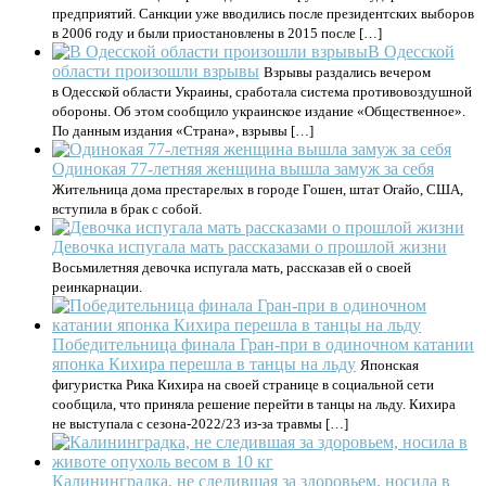
предприятий. Санкции уже вводились после президентских выборов
в 2006 году и были приостановлены в 2015 после […]
В Одесской
области произошли взрывы
Взрывы раздались вечером
в Одесской области Украины, сработала система противовоздушной
обороны. Об этом сообщило украинское издание «Общественное».
По данным издания «Страна», взрывы […]
Одинокая 77-летняя женщина вышла замуж за себя
Жительница дома престарелых в городе Гошен, штат Огайо, США,
вступила в брак с собой.
Девочка испугала мать рассказами о прошлой жизни
Восьмилетняя девочка испугала мать, рассказав ей о своей
реинкарнации.
Победительница финала Гран‑при в одиночном катании
японка Кихира перешла в танцы на льду
Японская
фигуристка Рика Кихира на своей странице в социальной сети
сообщила, что приняла решение перейти в танцы на льду. Кихира
не выступала с сезона‑2022/23 из‑за травмы […]
Калининградка, не следившая за здоровьем, носила в