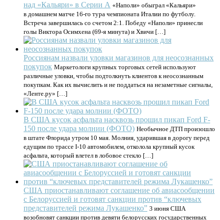
над «Кальяри» в Серии А
«Наполи» обыграл «Кальяри»
в домашнем матче 16‑го тура чемпионата Италии по футболу.
Встреча завершилась со счетом 2:1. Победу «Наполи» принесли
голы Виктора Осимхена (69‑я минута) и Хвичи […]
Россиянам назвали уловки магазинов для неосознанных
покупок
Маркетологи крупных торговых сетей используют
различные уловки, чтобы подтолкнуть клиентов к неосознанным
покупкам. Как их вычислить и не поддаться на незаметные сигналы,
«Ленте.ру» […]
В США кусок асфальта насквозь прошил пикап Ford F-
150 после удара молнии (ФОТО)
Необычное ДТП произошло
в штате Флорида утром 10 мая. Молния, ударившая в дорогу перед
едущим по трассе I-10 автомобилем, отколола крупный кусок
асфальта, который влетел в лобовое стекло […]
США приостанавливают соглашение об авиасообщении
с Белоруссией и готовят санкции против “ключевых
представителей режима Лукашенко”
3 июня США
возобновят санкции против девяти белорусских государственных