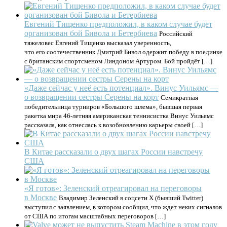
Евгений Тищенко предположил, в каком случае будет
организован бой Бивола и Бетербиева
Российский
тяжеловес Евгений Тищенко высказал уверенность,
что его соотечественник Дмитрий Бивол одержит победу в поединке
с британским спортсменом Линдоном Артуром. Бой пройдёт […]
«Даже сейчас у неё есть потенциал». Винус Уильямс —
о возвращении сестры Серены на корт
Семикратная
победительница турниров «Большого шлема», бывшая первая
ракетка мира 46-летняя американская теннисистка Винус Уильямс
рассказала, как отнеслась к возобновлению карьеры своей […]
В Китае рассказали о двух шагах России навстречу
США
«Я готов»: Зеленский отреагировал на переговоры
в Москве
Владимир Зеленский в соцсети X (бывший Twitter)
выступил с заявлением, в котором сообщил, что ждет неких сигналов
от США по итогам масштабных переговоров […]