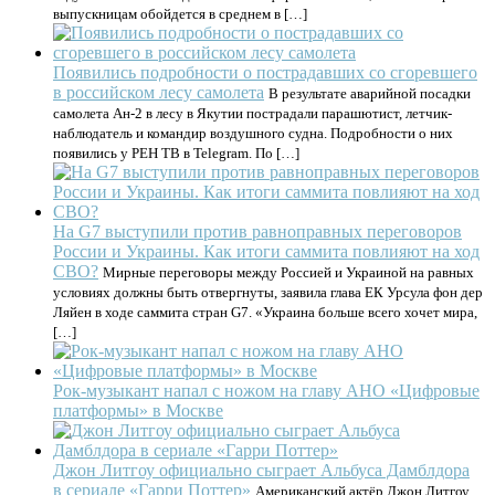
выпускницам обойдется в среднем в […]
Появились подробности о пострадавших со сгоревшего
в российском лесу самолета
В результате аварийной посадки
самолета Ан-2 в лесу в Якутии пострадали парашютист, летчик-
наблюдатель и командир воздушного судна. Подробности о них
появились у РЕН ТВ в Telegram. По […]
На G7 выступили против равноправных переговоров
России и Украины. Как итоги саммита повлияют на ход
СВО?
Мирные переговоры между Россией и Украиной на равных
условиях должны быть отвергнуты, заявила глава ЕК Урсула фон дер
Ляйен в ходе саммита стран G7. «Украина больше всего хочет мира,
[…]
Рок-музыкант напал с ножом на главу АНО «Цифровые
платформы» в Москве
Джон Литгоу официально сыграет Альбуса Дамблдора
в сериале «Гарри Поттер»
Американский актёр Джон Литгоу