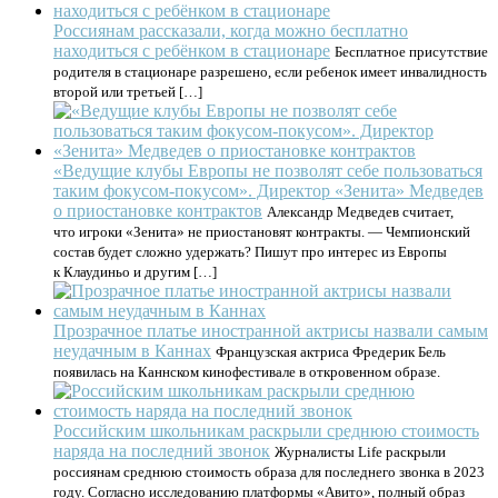
Россиянам рассказали, когда можно бесплатно
находиться с ребёнком в стационаре
Бесплатное присутствие
родителя в стационаре разрешено, если ребенок имеет инвалидность
второй или третьей […]
«Ведущие клубы Европы не позволят себе пользоваться
таким фокусом-покусом». Директор «Зенита» Медведев
о приостановке контрактов
Александр Медведев считает,
что игроки «Зенита» не приостановят контракты. — Чемпионский
состав будет сложно удержать? Пишут про интерес из Европы
к Клаудиньо и другим […]
Прозрачное платье иностранной актрисы назвали самым
неудачным в Каннах
Французская актриса Фредерик Бель
появилась на Каннском кинофестивале в откровенном образе.
Российским школьникам раскрыли среднюю стоимость
наряда на последний звонок
Журналисты Life раскрыли
россиянам среднюю стоимость образа для последнего звонка в 2023
году. Согласно исследованию платформы «Авито», полный образ