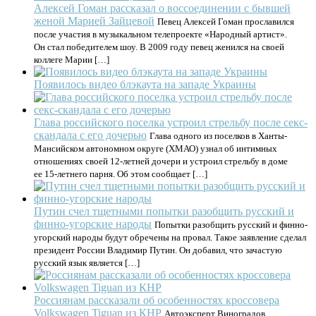
Алексей Гоман рассказал о воссоединении с бывшей
женой Марией Зайцевой
Певец Алексей Гоман прославился
после участия в музыкальном телепроекте «Народный артист».
Он стал победителем шоу. В 2009 году певец женился на своей
коллеге Марии […]
Появилось видео блэкаута на западе Украины
Глава российского поселка устроил стрельбу после секс-
скандала с его дочерью
Глава одного из поселков в Ханты-
Мансийском автономном округе (ХМАО) узнал об интимных
отношениях своей 12-летней дочери и устроил стрельбу в доме
ее 15-летнего парня. Об этом сообщает […]
Путин счел тщетными попытки разобщить русский и
финно-угорские народы
Попытки разобщить русский и финно-
угорский народы будут обречены на провал. Такое заявление сделал
президент России Владимир Путин. Он добавил, что зачастую
русский язык является […]
Россиянам рассказали об особенностях кроссовера
Volkswagen Tiguan из КНР
Автоэксперт Виноградов