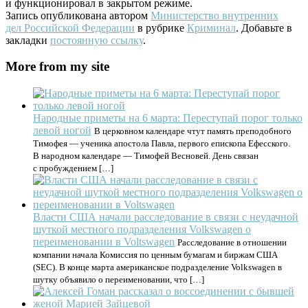
и функционировал в закрытом режиме.
Запись опубликована автором
Министерство внутренних
дел Российской Федерации
в рубрике
Криминал
. Добавьте в
закладки
постоянную ссылку
.
More from my site
Народные приметы на 6 марта: Переступай порог только
левой ногой
В церковном календаре чтут память преподобного
Тимофея — ученика апостола Павла, первого епископа Ефесского.
В народном календаре — Тимофей Весновей. День связан
с пробуждением […]
Власти США начали расследование в связи с неудачной
шуткой местного подразделения Volkswagen о
переименовании в Voltswagen
Расследование в отношении
компании начала Комиссия по ценным бумагам и биржам США
(SEC). В конце марта американское подразделение Volkswagen в
шутку объявило о переименовании, что […]