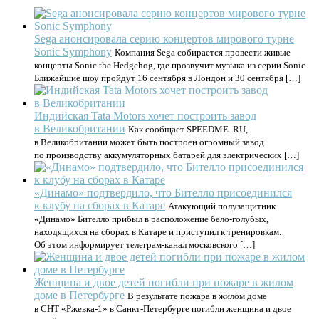
Sega анонсировала серию концертов мирового турне
Sonic Symphony
Компания Sega собирается провести живые
концерты Sonic the Hedgehog, где прозвучит музыка из серии Sonic.
Ближайшие шоу пройдут 16 сентября в Лондон и 30 сентября […]
Индийская Tata Motors хочет построить завод
в Великобритании
Как сообщает SPEEDME. RU,
в Великобритании может быть построен огромный завод
по производству аккумуляторных батарей для электрических […]
«Динамо» подтвердило, что Бителло присоединился
к клубу на сборах в Катаре
Атакующий полузащитник
«Динамо» Бителло прибыл в расположение бело-голубых,
находящихся на сборах в Катаре и приступил к тренировкам.
Об этом информирует телеграм-канал московского […]
Женщина и двое детей погибли при пожаре в жилом
доме в Петербурге
В результате пожара в жилом доме
в СНТ «Ржевка-1» в Санкт-Петербурге погибли женщина и двое