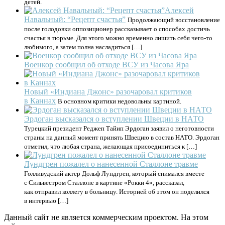
детей.
Алексей
Навальный: “Рецепт счастья”
Продолжающий восстановление
после голодовки оппозиционер рассказывает о способах достичь
счастья в тюрьме. Для этого можно временно лишить себя чего-то
любимого, а затем полна насладиться […]
Военкор сообщил об отходе ВСУ из Часова Яра
Новый «Индиана Джонс» разочаровал критиков
в Каннах
В основном критики недовольны картиной.
Эрдоган высказался о вступлении Швеции в НАТО
Турецкий президент Реджеп Тайип Эрдоган заявил о неготовности
страны на данный момент принять Швецию в состав НАТО. Эрдоган
отметил, что любая страна, желающая присоединиться к […]
Лундгрен пожалел о нанесенной Сталлоне травме
Голливудский актер Дольф Лундгрен, который снимался вместе
с Сильвестром Сталлоне в картине «Рокки 4», рассказал,
как отправил коллегу в больницу. Историей об этом он поделился
в интервью […]
Данный сайт не является коммерческим проектом. На этом