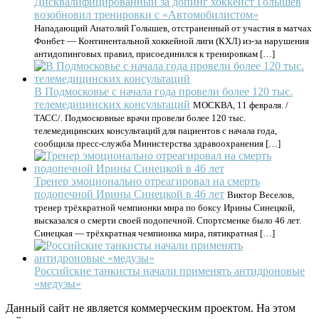
Дисквалифицированный за допинг хоккеист Голышев
возобновил тренировки с «Автомобилистом»
Нападающий Анатолий Голышев, отстраненный от участия в матчах
Фонбет — Континентальной хоккейной лиги (КХЛ) из-за нарушения
антидопинговых правил, присоединился к тренировкам […]
В Подмосковье с начала года провели более 120 тыс.
телемедицинских консультаций
МОСКВА, 11 февраля. /
ТАСС/. Подмосковные врачи провели более 120 тыс.
телемедицинских консультаций для пациентов с начала года,
сообщила пресс-служба Министерства здравоохранения […]
Тренер эмоционально отреагировал на смерть
подопечной Ирины Синецкой в 46 лет
Виктор Веселов,
тренер трёхкратной чемпионки мира по боксу Ирины Синецкой,
высказался о смерти своей подопечной. Спортсменке было 46 лет.
Синецкая — трёхкратная чемпионка мира, пятикратная […]
Российские танкисты начали применять антидроновые
«медузы»
Данный сайт не является коммерческим проектом. На этом