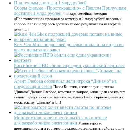
Сборы фильма «Простоквашино» с Павлом Прилучным
достигли 1 млрд рублей
4 января семейная комедия
«Простоквашино» преодолела отметку в 1 млрд рублей кассовых
сборов. Картине удалось достичь такого результата на четвёртый
день […]
Ким Чен Ын c подросшей дочерью попали на видео во
время испытания ракет
Российские ПВО сбили еще один украинский вертолет
Агент Глебова обозначил цели игрока “Динамо” на
предстоящий сезон
Павел Банатин, агент полузащитника
"Динамо" Данила Глебова, ответил на вопрос, какие цели его клиент
ставит перед собой в новом сезоне. Данил Глебов присоединился к
московскому "Динамо" в […]
Минпромторг хочет ввести льготы по ипотеке
для разработчиков электроники
Министерство
промышленности и торговли предложило дополнить действующие