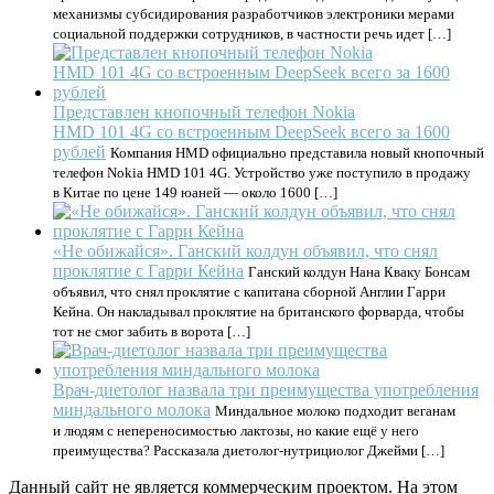
механизмы субсидирования разработчиков электроники мерами
социальной поддержки сотрудников, в частности речь идет […]
Представлен кнопочный телефон Nokia
HMD 101 4G со встроенным DeepSeek всего за 1600
рублей
Компания HMD официально представила новый кнопочный
телефон Nokia HMD 101 4G. Устройство уже поступило в продажу
в Китае по цене 149 юаней — около 1600 […]
«Не обижайся». Ганский колдун объявил, что снял
проклятие с Гарри Кейна
Ганский колдун Нана Кваку Бонсам
объявил, что снял проклятие с капитана сборной Англии Гарри
Кейна. Он накладывал проклятие на британского форварда, чтобы
тот не смог забить в ворота […]
Врач-диетолог назвала три преимущества употребления
миндального молока
Миндальное молоко подходит веганам
и людям с непереносимостью лактозы, но какие ещё у него
преимущества? Рассказала диетолог-нутрициолог Джейми […]
Данный сайт не является коммерческим проектом. На этом