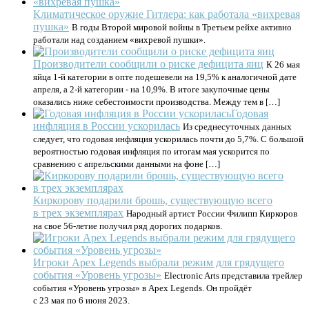
Климатическое оружие Гитлера: как работала «вихревая
пушка»
В годы Второй мировой войны в Третьем рейхе активно
работали над созданием «вихревой пушки».
Производители сообщили о риске дефицита яиц
К 26 мая
яйца 1-й категории в опте подешевели на 19,5% к аналогичной дате
апреля, а 2-й категории - на 10,9%. В итоге закупочные цены
оказались ниже себестоимости производства. Между тем в […]
Годовая
инфляция в России ускорилась
Из среднесуточных данных
следует, что годовая инфляция ускорилась почти до 5,7%. С большой
вероятностью годовая инфляция по итогам мая ускорится по
сравнению с апрельскими данными на фоне […]
Киркорову подарили брошь, существующую всего
в трех экземплярах
Народный артист России Филипп Киркоров
на свое 56-летие получил ряд дорогих подарков.
Игроки Apex Legends выбрали режим для грядущего
события «Уровень угрозы»
Electronic Arts представила трейлер
события «Уровень угрозы» в Apex Legends. Он пройдёт
с 23 мая по 6 июня 2023.