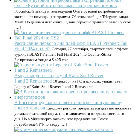
Ольге Бузовой потребовалась экстренная помощь
Российской певице и телеведущей Ольге Бузовой потребовалась
экстренная помощь из-за травмы. Об этом сообщил Telegram-канал
Mash. По данным источника, Бузова серьезно травмировалась у себя
[…]
Расписание первого дня плей-офф BLAST Premier: Fall
Final 2024 по CS2
Сегодня, 27 сентября, стартует плей-офф топ-
турнира BLAST Premier: Fall Final 2024 по Counter-Strike
2 с призовым фондом $ 425 тыс.
Aspyr выпустит Legacy of Kain: Soul Reaver
1 and 2 Remastered
10 декабря на PC и консолях увидит свет
Legacy of Kain: Soul Reaver 1 and 2 Remastered.
В России предложили ввести прогрессивную шкалу
энерготарифов
Каждому региону предлагается дать возможность
устанавливать свой норматив, в зависимости от длины светового
дня. Но в Миниэнерго заявили, что предложение Союза
потребителей РФ по вводу […]