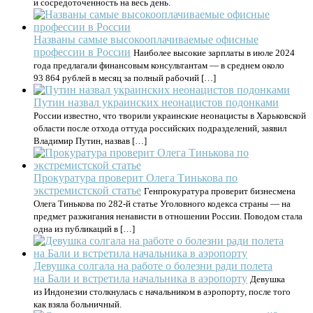
и сосредоточенность на весь день.
Названы самые высокооплачиваемые офисные
профессии в России
Наиболее высокие зарплаты в июле 2024
года предлагали финансовым консультантам — в среднем около
93 864 рублей в месяц за полный рабочий […]
Путин назвал украинских неонацистов подонками
России известно, что творили украинские неонацисты в Харьковской
области после отхода оттуда российских подразделений, заявил
Владимир Путин, назвав […]
Прокуратура проверит Олега Тинькова по
экстремистской статье
Генпрокуратура проверит бизнесмена
Олега Тинькова по 282-й статье Уголовного кодекса страны — на
предмет разжигания ненависти в отношении России. Поводом стала
одна из публикаций в […]
Девушка солгала на работе о болезни ради полета
на Бали и встретила начальника в аэропорту
Девушка
из Индонезии столкнулась с начальником в аэропорту, после того
как взяла больничный.