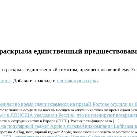
 раскрыла единственный предшествовав
т и раскрыла единственный симптом, предшествовавший ему. Ее 
ицины
. Добавьте в закладки
постоянную ссылку
.
В Ростове осудили на 
Ростовчанина осудили на восемь месяцев за «жульничество» во время сдачи эк
США уведомили Россию, что не планируют возвраща
ости и сотрудничеству в Европе (ОБСЕ). Россия ратифицировала […]
Авиакомпания Lufthansa з
апрет на AirTag, популярный гаджет Apple, позволяющий следить за местополо