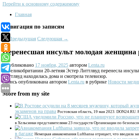
Перейти к основному содержимому
Главная
Навигация по записям
←
Предыдущая
Следующая
→
Перенесшая инсульт молодая женщина
Опубликовано
17 ноября, 2025
автором
Lenta.ru
В Великобритании 20-летняя Эстер Литтлвуд перенесла инсуль
Литтлвуд находилась дома и смотрела телевизор.
Запись опубликована автором
Lenta.ru
в рубрике
Новости мед
More from my site
экзаменов на права
Ростовская область, 19 мая 2023. DON24.RU. 
в Хельсинки представителями 23 государств Организации по безопасн
в багаже
Немецкая авиакомпания Lufthansa отрицает, что вводила з