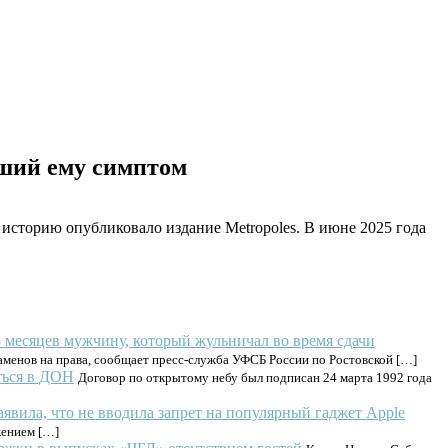
ший ему симптом
историю опубликовало издание Metropoles. В июне 2025 года
8 месяцев мужчину, который жульничал во время сдачи
заменов на права, сообщает пресс-служба УФСБ России по Ростовской […]
ться в ДОН
Договор по открытому небу был подписан 24 марта 1992 года
аявила, что не вводила запрет на популярный гаджет Apple
жением […]