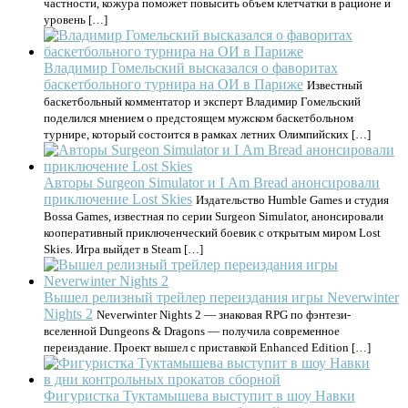
частности, кожура поможет повысить объем клетчатки в рационе и
уровень […]
Владимир Гомельский высказался о фаворитах
баскетбольного турнира на ОИ в Париже
Известный
баскетбольный комментатор и эксперт Владимир Гомельский
поделился мнением о предстоящем мужском баскетбольном
турнире, который состоится в рамках летних Олимпийских […]
Авторы Surgeon Simulator и I Am Bread анонсировали
приключение Lost Skies
Издательство Humble Games и студия
Bossa Games, известная по серии Surgeon Simulator, анонсировали
кооперативный приключенческий боевик с открытым миром Lost
Skies. Игра выйдет в Steam […]
Вышел релизный трейлер переиздания игры Neverwinter
Nights 2
Neverwinter Nights 2 — знаковая RPG по фэнтези-
вселенной Dungeons & Dragons — получила современное
переиздание. Проект вышел с приставкой Enhanced Edition […]
Фигуристка Туктамышева выступит в шоу Навки