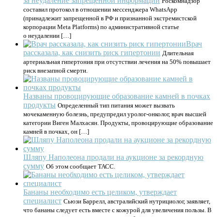
за неудаление запрещенной информации
Роскомнадзор
составил протокол в отношении мессенджера WhatsApp
(принадлежит запрещенной в РФ и признанной экстремистской
корпорации Meta Platforms) по административной статье
о неудалении […]
Врач
рассказала, как снизить риск гипертонии
Длительная
артериальная гипертония при отсутствии лечения на 50% повышает
риск внезапной смерти.
Названы провоцирующие образование камней в почках
продукты
Определенный тип питания может вызвать
мочекаменную болезнь, предупредил уролог-онколог, врач высшей
категории Виген Малхасян. Продукты, провоцирующие образование
камней в почках, он […]
Шляпу Наполеона продали на аукционе за рекордную
сумму
Об этом сообщает ТАСС.
Бананы необходимо есть целиком, утверждает
специалист
Сьюзи Баррелл, австралийский нутрициолог, заявляет,
что бананы следует есть вместе с кожурой для увеличения пользы. В