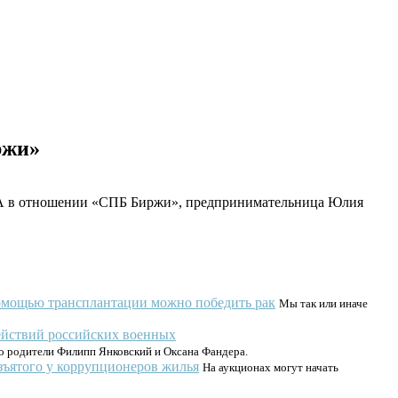
ржи»
США в отношении «СПБ Биржи», предпринимательница Юлия
 помощью трансплантации можно победить рак
Мы так или иначе
действий российских военных
го родители Филипп Янковский и Оксана Фандера.
зъятого у коррупционеров жилья
На аукционах могут начать