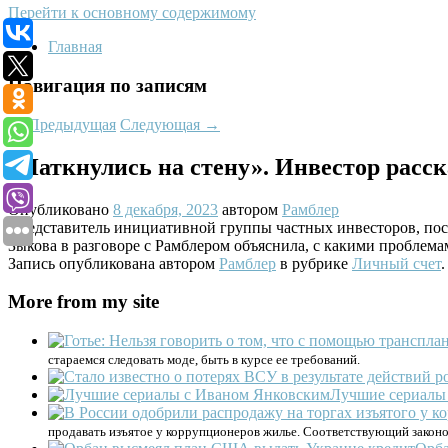
Перейти к основному содержимому
Главная
Навигация по записям
←
Предыдущая
Следующая
→
«Наткнулись на стену». Инвестор расск
Опубликовано
8 декабря, 2023
автором
Рамблер
Представитель инициативной группы частных инвесторов, п
Зыкова в разговоре с Рамблером объяснила, с какими проблем
Запись опубликована автором
Рамблер
в рубрике
Личный счет
More from my site
стараемся следовать моде, быть в курсе ее требований.
Лучшие сериалы
продавать изъятое у коррупционеров жилье. Соответствующий законо