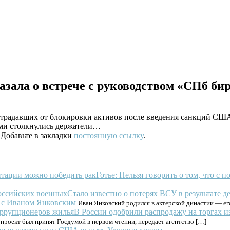
азала о встрече с руководством «СПб би
острадавших от блокировки активов после введения санкций 
ами столкнулись держатели…
. Добавьте в закладки
постоянную ссылку
.
Готье: Нельзя говорить о том, что с
Стало известно о потерях ВСУ в результате 
 с Иваном Янковским
Иван Янковский родился в актерской династии — е
В России одобрили распродажу на торгах и
проект был принят Госдумой в первом чтении, передает агентство […]