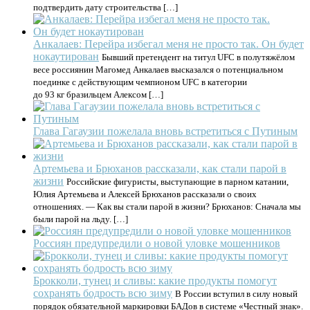
подтвердить дату строительства […]
Анкалаев: Перейра избегал меня не просто так. Он будет
нокаутирован
Бывший претендент на титул UFC в полутяжёлом
весе россиянин Магомед Анкалаев высказался о потенциальном
поединке с действующим чемпионом UFC в категории
до 93 кг бразильцем Алексом […]
Глава Гагаузии пожелала вновь встретиться с Путиным
Артемьева и Брюханов рассказали, как стали парой в
жизни
Российские фигуристы, выступающие в парном катании,
Юлия Артемьева и Алексей Брюханов рассказали о своих
отношениях. — Как вы стали парой в жизни? Брюханов: Сначала мы
были парой на льду. […]
Россиян предупредили о новой уловке мошенников
Брокколи, тунец и сливы: какие продукты помогут
сохранять бодрость всю зиму
В России вступил в силу новый
порядок обязательной маркировки БАДов в системе «Честный знак».