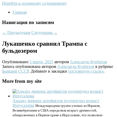
Перейти к основному содержимому
Главная
Навигация по записям
←
Предыдущая
Следующая
→
Лукашенко сравнил Трампа с
бульдозером
Опубликовано
5 марта, 2025
автором
Александр Курбатов
Запись опубликована автором
Александр Курбатов
в рубрике
Бывший СССР
. Добавьте в закладки
постоянную ссылку
.
More from my site
Анализ древних артефактов подтвердил возраст
Иерусалима
Международная группа ученых из Израиля,
Великобритании и США определила возраст древностей,
обнаруженных в Первом храме в Иерусалиме, что позволило