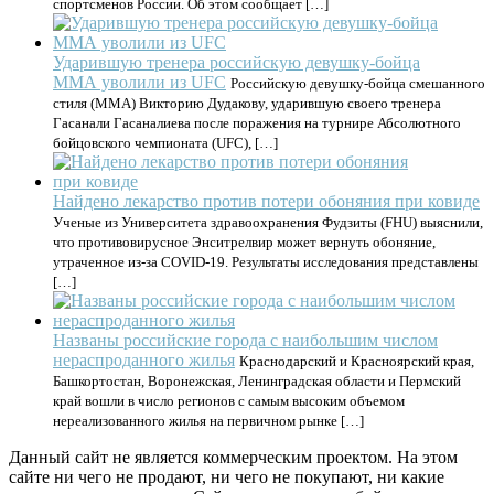
спортсменов России. Об этом сообщает […]
Ударившую тренера российскую девушку-бойца
MMA уволили из UFC
Российскую девушку-бойца смешанного
стиля (ММА) Викторию Дудакову, ударившую своего тренера
Гасанали Гасаналиева после поражения на турнире Абсолютного
бойцовского чемпионата (UFC), […]
Найдено лекарство против потери обоняния при ковиде
Ученые из Университета здравоохранения Фудзиты (FHU) выяснили,
что противовирусное Энситрелвир может вернуть обоняние,
утраченное из-за COVID-19. Результаты исследования представлены
[…]
Названы российские города с наибольшим числом
нераспроданного жилья
Краснодарский и Красноярский края,
Башкортостан, Воронежская, Ленинградская области и Пермский
край вошли в число регионов с самым высоким объемом
нереализованного жилья на первичном рынке […]
Данный сайт не является коммерческим проектом. На этом
сайте ни чего не продают, ни чего не покупают, ни какие