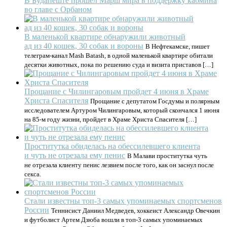
В Будапеште прошел Марш мира в поддержку кабмина
во главе с Орбаном
В маленькой квартире обнаружили животный
ад из 40 кошек, 30 собак и вороны
В Нефтекамске, пишет
телеграм-канал Mash Batash, в одной маленькой квартире обитали
десятки животных, пока по решению суда и визита приставов […]
Прощание с Чилингаровым пройдет 4 июня в Храме
Христа Спасителя
Прощание с депутатом Госдумы и полярным
исследователем Артуром Чилингаровым, который скончался 1 июня
на 85-м году жизни, пройдет в Храме Христа Спасителя […]
Проститутка обиделась на обессилевшего клиента
и чуть не отрезала ему пенис
В Малави проститутка чуть
не отрезала клиенту пенис лезвием после того, как он заснул после
секса.
Стали известны топ-3 самых упоминаемых спортсменов
России
Теннисист Даниил Медведев, хоккеист Александр Овечкин
и футболист Артем Дзюба вошли в топ-3 самых упоминаемых