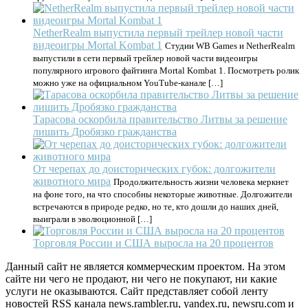
NetherRealm выпустила первый трейлер новой части
видеоигры Mortal Kombat 1
Студии WB Games и NetherRealm
выпустили в сети первый трейлер новой части видеоигры
популярного игрового файтинга Mortal Kombat 1. Посмотреть ролик
можно уже на официальном YouTube-канале […]
Тарасова оскорбила правительство Литвы за решение
лишить Дробязко гражданства
От черепах до доисторических губок: долгожители
животного мира
Продолжительность жизни человека меркнет
на фоне того, на что способны некоторые животные. Долгожители
встречаются в природе редко, но те, кто дошли до наших дней,
выиграли в эволюционной […]
Торговля России и США выросла на 20 процентов
Данный сайт не является коммерческим проектом. На этом
сайте ни чего не продают, ни чего не покупают, ни какие
услуги не оказываются. Сайт представляет собой ленту
новостей RSS канала news.rambler.ru, yandex.ru, newsru.com и