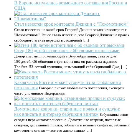
В Европе испугались возможного соглашения России и
США
Стал известен срок контракта Джикии с “Локомотивом”
Стало известно, на какой срок Георгий Джикия заключил контракт с
"Локомотивом". Ранее стало известно, что Георгий Джикия на правах
свободного агента перешел в столичный […]
Отец 180 детей встретился с 60 своими отпрысками
Донор спермы, проживающий в Великобритании, стал отцом
180 детей. Об общении с третью из них он рассказал изданию
The Sun. 53-летний мужчина, называющий себя Одинокий Джо, […]
Какая часть России может утонуть из-за глобального
потепления
Говоря о рисках глобального потепления, эксперты
часто упоминают Нидерланды.
Домотканые коврики, старинные прялки и сундуки:
как вписать в интерьер бабушкин винтаж
Бабушкины вещи
сегодня переживают ренессанс. Домотканые коврики, потертые
сундуки, деревянные прялки, гобелены и вязаные салфетки, забавный
крутоногие стулья — все это давно вышло […]