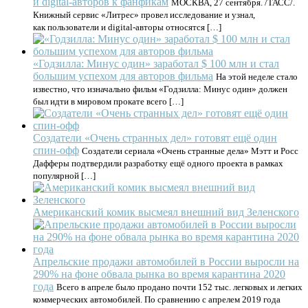
и digital-авторов к фанфикам
МОСКВА, 27 сентября. /ТАСС/.
Книжный сервис «Литрес» провел исследование и узнал,
как пользователи и digital-авторы относятся […]
«Годзилла: Минус один» заработал $ 100 млн и стал
большим успехом для авторов фильма
На этой неделе стало
известно, что изначально фильм «Годзилла: Минус один» должен
был идти в мировом прокате всего […]
Создатели «Очень странных дел» готовят ещё один
спин-офф
Создатели сериала «Очень странные дела» Мэтт и Росс
Дафферы подтвердили разработку ещё одного проекта в рамках
популярной […]
Американский комик высмеял внешний вид Зеленского
Апрельские продажи автомобилей в России выросли на
290% на фоне обвала рынка во время карантина 2020
года
Всего в апреле было продано почти 152 тыс. легковых и легких
коммерческих автомобилей. По сравнению с апрелем 2019 года