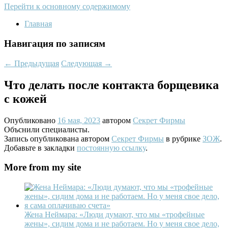
Перейти к основному содержимому
Главная
Навигация по записям
←
Предыдущая
Следующая
→
Что делать после контакта борщевика
с кожей
Опубликовано
16 мая, 2023
автором
Секрет Фирмы
Объснили специалисты.
Запись опубликована автором
Секрет Фирмы
в рубрике
ЗОЖ
.
Добавьте в закладки
постоянную ссылку
.
More from my site
Жена Неймара: «Люди думают, что мы «трофейные
жены», сидим дома и не работаем. Но у меня свое дело,