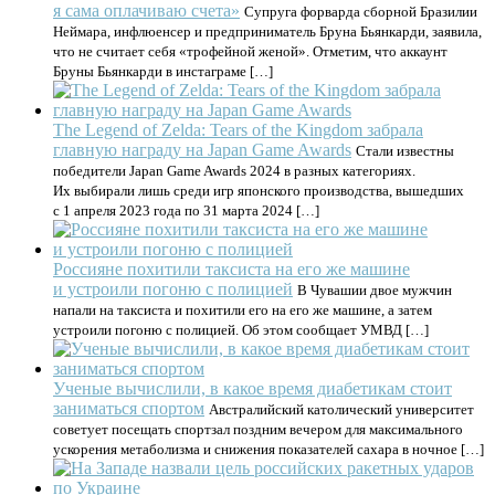
я сама оплачиваю счета»
Супруга форварда сборной Бразилии
Неймара, инфлюенсер и предприниматель Бруна Бьянкарди, заявила,
что не считает себя «трофейной женой». Отметим, что аккаунт
Бруны Бьянкарди в инстаграме […]
The Legend of Zelda: Tears of the Kingdom забрала
главную награду на Japan Game Awards
Стали известны
победители Japan Game Awards 2024 в разных категориях.
Их выбирали лишь среди игр японского производства, вышедших
с 1 апреля 2023 года по 31 марта 2024 […]
Россияне похитили таксиста на его же машине
и устроили погоню с полицией
В Чувашии двое мужчин
напали на таксиста и похитили его на его же машине, а затем
устроили погоню с полицией. Об этом сообщает УМВД […]
Ученые вычислили, в какое время диабетикам стоит
заниматься спортом
Австралийский католический университет
советует посещать спортзал поздним вечером для максимального
ускорения метаболизма и снижения показателей сахара в ночное […]