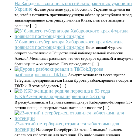
На Западе назвали цель российских ракетных ударов по
Украине
Частые ракетные удары России по Украине нацелены на
то, чтобы истощить противовоздушную оборону республики перед
запланированным контрнаступлением Киева, считают западные
военные […]
У бывшего губернатора Хабаровского края Фургала
появился постковидный синдром
Посетивший Фургала
секретарь столичной Общественной наблюдательной комиссии
Алексей Мельников рассказал, что тот страдает одышкой и похудел в
больнице на 4 килограмма. Ему приходилось […]
Дурова
разблокировали в TikTok
Аккаунт основателя мессенджера
Telegram, предпринимателя Павла Дурова разблокировали в соцсети
TikTok. В этом убедилась […]
В КБР женщина родила первенца в 53 года
В республиканском Перинатальном центре Кабардино-Балкарии 53-
летняя женщина впервые стала матерью в возрасте […]
23-летний петербуржец отравился таблетками для
потенции
На севере Петербурга 23-летний молодой человек
отравился таблетками для потенции. По информации издания