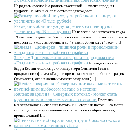
5 самых несчастных знаменитых советских женщин
Не родись красивой, а родись счастливой — гласит народная
мудрость. И жизнь ее полностью подтверждает.
Размер пособий по уходу за ребенком планируют
увеличить до 49 тыс. рублей
На коллегии министерства труда
19 мая глава ведомства Антон Котяков объявил о повышении размера
пособий по уходу за ребенком до 49 тыс. рублей к 2024 году […]
Звезда «Дюнкерка» лишился роли в продолжении
«Гладиатора» из-за рабочего графика
Ирландский актер
Барри Кеоган лишился роли императора Септимия Геты в
продолжении фильма «Гладиатор» из-за плотного рабочего графика.
Отмечается, что на данный момент создатели […]
Reuters: авария на «Северных потоках» может стать
крупнейшим выбросом метана в истории
Прорывы
в газопроводах «Северный поток» и «Северный поток — 2» могли
спровоцировать крупнейший за всю историю выброс метана,
произошедший […]