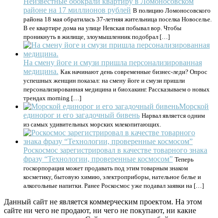
Неизвестные обокрали квартиру в Ломоносовском
районе на 17 миллионов рублей
В полицию Ломоносовского
района 18 мая обратилась 37-летняя жительница поселка Новоселье.
В ее квартире дома на улице Невская побывал вор. Чтобы
проникнуть в жилище, злоумышленник подобрал […]
На смену йоге и смузи пришла персонализированная
медицина.
Как начинают день современные бизнес-леди? Опрос
успешных женщин показал: на смену йоге и смузи пришли
персонализированная медицина и биохакинг. Рассказываем о новых
трендах morning […]
Морской
единорог и его загадочный бивень
Нарвал является одним
из самых удивительных морских млекопитающих.
Роскосмос зарегистрировал в качестве товарного знака
фразу “Технологии, проверенные космосом”
Теперь
госкорпорация может продавать под этим товарным знаком
косметику, бытовую химию, электроприборы, нательное белье и
алкогольные напитки. Ранее Роскосмос уже подавал заявки на […]
Данный сайт не является коммерческим проектом. На этом
сайте ни чего не продают, ни чего не покупают, ни какие