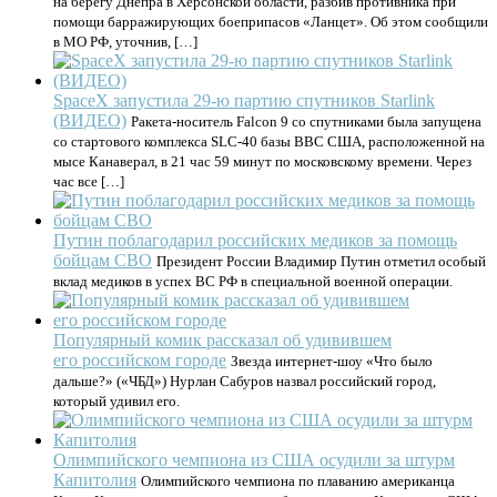
на берегу Днепра в Херсонской области, разбив противника при
помощи барражирующих боеприпасов «Ланцет». Об этом сообщили
в МО РФ, уточнив, […]
SpaceX запустила 29-ю партию спутников Starlink
(ВИДЕО)
Ракета-носитель Falcon 9 со спутниками была запущена
со стартового комплекса SLC-40 базы ВВС США, расположенной на
мысе Канаверал, в 21 час 59 минут по московскому времени. Через
час все […]
Путин поблагодарил российских медиков за помощь
бойцам СВО
Президент России Владимир Путин отметил особый
вклад медиков в успех ВС РФ в специальной военной операции.
Популярный комик рассказал об удивившем
его российском городе
Звезда интернет-шоу «Что было
дальше?» («ЧБД») Нурлан Сабуров назвал российский город,
который удивил его.
Олимпийского чемпиона из США осудили за штурм
Капитолия
Олимпийского чемпиона по плаванию американца