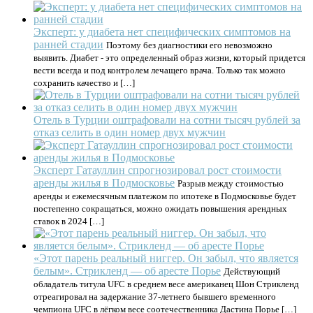
Эксперт: у диабета нет специфических симптомов на
ранней стадии
Поэтому без диагностики его невозможно
выявить. Диабет - это определенный образ жизни, который придется
вести всегда и под контролем лечащего врача. Только так можно
сохранить качество и […]
Отель в Турции оштрафовали на сотни тысяч рублей за
отказ селить в один номер двух мужчин
Эксперт Гатауллин спрогнозировал рост стоимости
аренды жилья в Подмосковье
Разрыв между стоимостью
аренды и ежемесячным платежом по ипотеке в Подмосковье будет
постепенно сокращаться, можно ожидать повышения арендных
ставок в 2024 […]
«Этот парень реальный ниггер. Он забыл, что является
белым». Стрикленд — об аресте Порье
Действующий
обладатель титула UFC в среднем весе американец Шон Стрикленд
отреагировал на задержание 37-летнего бывшего временного
чемпиона UFC в лёгком весе соотечественника Дастина Порье […]