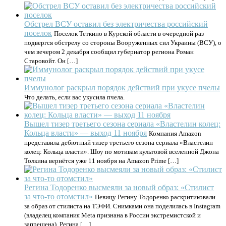
Обстрел ВСУ оставил без электричества российский
поселок
Поселок Теткино в Курской области в очередной раз
подвергся обстрелу со стороны Вооруженных сил Украины (ВСУ), о
чем вечером 2 декабря сообщил губернатор региона Роман
Старовойт. Он […]
Иммунолог раскрыл порядок действий при укусе пчелы
Что делать, если вас укусила пчела.
Вышел тизер третьего сезона сериала «Властелин колец:
Кольца власти» — выход 11 ноября
Компания Amazon
представила дебютный тизер третьего сезона сериала «Властелин
колец: Кольца власти». Шоу по мотивам культовой вселенной Джона
Толкина вернётся уже 11 ноября на Amazon Prime […]
Регина Тодоренко высмеяли за новый образ: «Стилист
за что-то отомстил»
Певицу Регину Тодоренко раскритиковали
за образ от стилиста на ТЭФИ. Снимками она поделилась в Instagram
(владелец компания Meta признана в России экстремистской и
запрещена). Регина […]