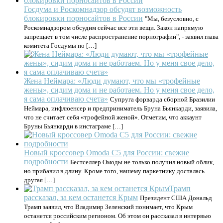
Госдума и Роскомнадзор обсудят возможность
блокировки порносайтов в России
"Мы, безусловно, с
Роскомнадзором обсудим сейчас все эти вещи. Закон напрямую
запрещает в том числе распространение порнографии", - заявил глава
комитета Госдумы по […]
Жена Неймара: «Люди думают, что мы «трофейные
жены», сидим дома и не работаем. Но у меня свое дело,
я сама оплачиваю счета»
Супруга форварда сборной Бразилии
Неймара, инфлюенсер и предприниматель Бруна Бьянкарди, заявила,
что не считает себя «трофейной женой». Отметим, что аккаунт
Бруны Бьянкарди в инстаграме […]
Новый кроссовер Omoda C5 для России: свежие
подробности
Бестселлер Омоды не только получил новый облик,
но прибавил в длину. Кроме того, нашему паркетнику досталась
другая […]
Трамп
рассказал, за кем останется Крым
Президент США Дональд
Трамп заявил, что Владимир Зеленский понимает, что Крым
останется российским регионом. Об этом он рассказал в интервью