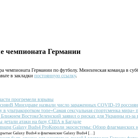
че чемпионата Германии
ра чемпионата Германии по футболу. Мюнхенская команда в суббо
авьте в закладки
постоянную ссылку
.
ласти прогремели взрывы
В Минздраве назвали число зараженных COVID-19 россиян
«Самая сексуальная спортсменка мира» п
Зеленский заявил о рисках для Украины из-з
ы детали атаки на базу США в Багдаде
Короли экосистемы: Обзор флагманских 
крытые Galaxy Buds4 и флагманские Galaxy Buds4 […]