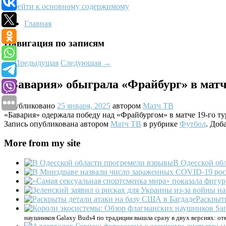
Перейти к основному содержимому
Главная
Навигация по записям
←
Предыдущая
Следующая
→
«Бавария» обыграла «Фрайбург» в мат
Опубликовано
25 января, 2025
автором
Матч ТВ
«Бавария» одержала победу над «Фрайбургом» в матче 19‑го ту
Запись опубликована автором
Матч ТВ
в рубрике
Футбол
. Доб
More from my site
В Одесской об
Раскрыт
наушников Galaxy Buds4 по традиции вышла сразу в двух версиях: от